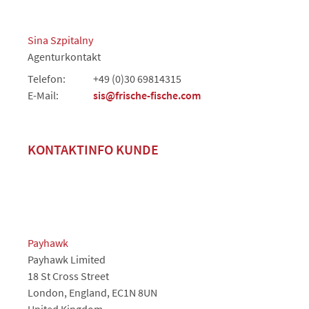
Sina Szpitalny
Agenturkontakt
Telefon:
+49 (0)30 69814315
E-Mail:
sis@frische-fische.com
KONTAKTINFO KUNDE
Payhawk
Payhawk Limited
18 St Cross Street
London, England, EC1N 8UN