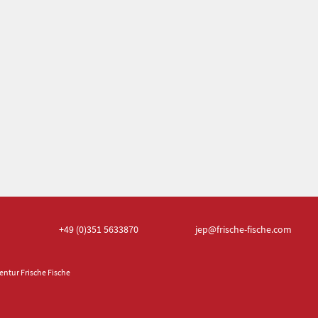
+49 (0)351
5633870
jep
@frische-fische.com
ntur Frische Fische