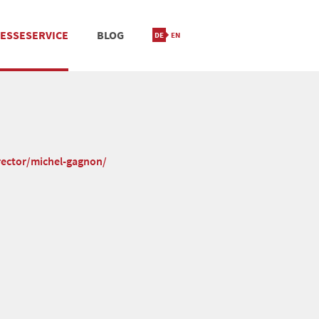
ESSESERVICE
BLOG
IONIERUNG
M
STANDORT & KONTAKT
rector/michel-gagnon/