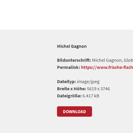
Michel Gagnon
Bildunterschrift:
Michel Gagnon, Globa
Permalink:
https://www.frische-fis
Dateityp:
image/jpeg
Breite x Höhe:
5619 x 3746
Dateigröße:
6.417 kB
DOWNLOAD