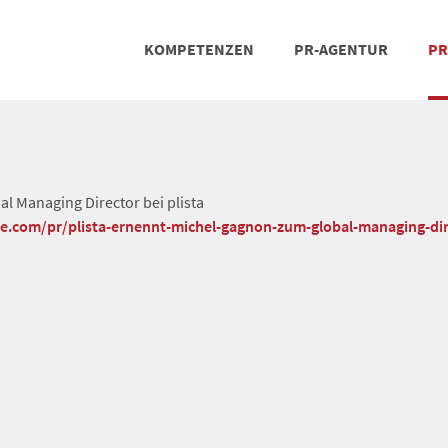
KOMPETENZEN
PR-AGENTUR
PR
PRESSEARBEIT
SOCIAL MEDIA
REFERENZEN
POSIT
TEA
l Managing Director bei plista
che.com/pr/plista-ernennt-michel-gagnon-zum-global-managing-di