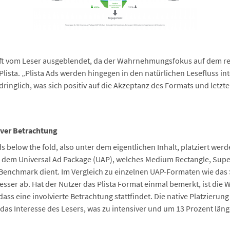
oft vom Leser ausgeblendet, da der Wahrnehmungsfokus auf dem reda
i Plista. „Plista Ads werden hingegen in den natürlichen Lesefluss i
fdringlich, was sich positiv auf die Akzeptanz des Formats und letzt
siver Betrachtung
low the fold, also unter dem eigentlichen Inhalt, platziert werd
aus dem Universal Ad Package (UAP), welches Medium Rectangle, Su
s Benchmark dient. Im Vergleich zu einzelnen UAP-Formaten wie da
er ab. Hat der Nutzer das Plista Format einmal bemerkt, ist die W
ass eine involvierte Betrachtung stattfindet. Die native Platzierung
das Interesse des Lesers, was zu intensiver und um 13 Prozent läng