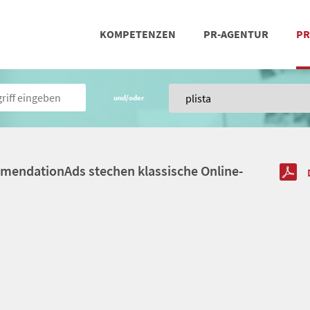
KOMPETENZEN
PR-AGENTUR
PR
PRESSEARBEIT
SOCIAL MEDIA
REFERENZEN
POSIT
TEA
und/oder
mmendationAds stechen klassische Online-