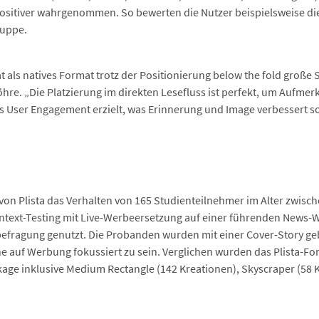
ositiver wahrgenommen. So bewerten die Nutzer beispielsweise d
ruppe.
ls natives Format trotz der Positionierung below the fold große S
hre. „Die Platzierung im direkten Lesefluss ist perfekt, um Aufme
s User Engagement erzielt, was Erinnerung und Image verbessert sow
von Plista das Verhalten von 165 Studienteilnehmer im Alter zwisch
ontext-Testing mit Live-Werbeersetzung auf einer führenden News
fragung genutzt. Die Probanden wurden mit einer Cover-Story gebr
e auf Werbung fokussiert zu sein. Verglichen wurden das Plista-
kage inklusive Medium Rectangle (142 Kreationen), Skyscraper (58