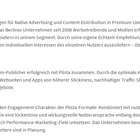
ungen für Native Advertising und Content Distribution in Premium-Um
 das Berliner Unternehmen seit 2008 Werbetreibende und Medien e
ietern in seinem Segment. Durch seine eigene Echtzeit-Empfehlungs
 individuellen Interessen des einzelnen Nutzers auszuliefern – üb
m-Publisher erfolgreich mit Plista zusammen. Durch die optimale 
Webseiten und Apps von höherer Stickiness, nachhaltiger Traffic-S
gebote.
ten Engagement-Charakter der Plista-Formate: Kombiniert mit nutze
e eine lückenlose und wirkungsvolle Nutzeransprache entlang des
auch Performance-Marketing-Ziele umsetzen. Das Unternehmen beschä
eitere sind in Planung.