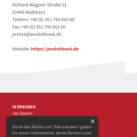
Richard-Wagner-Straße 11
01445 Radebeul
Telefon: +49 (0) 351 795 563 00
Fax: +49 (0) 351 795 563 20
presse@pocketbook.de
Website:
https://pocketbook.de
IN DRESDEN
Jan Eppers
×
+49 (0)351
5633870
jep
@frische-fische.com
Durch das Klicken von "Alle erlauben" geben
Sie dieser Internetseite, deren Partnern und