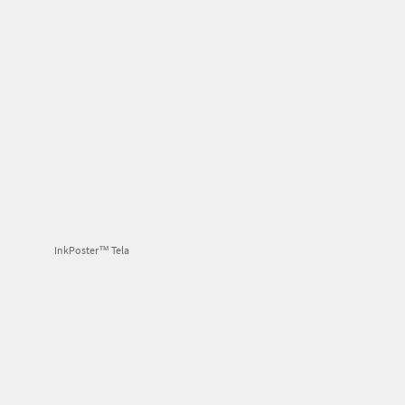
InkPoster™ Tela