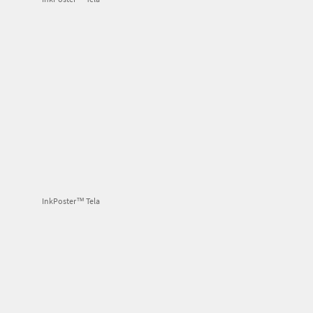
InkPoster™ Tela