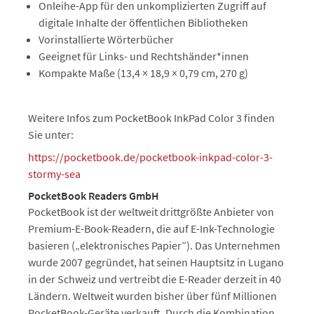
Onleihe-App für den unkomplizierten Zugriff auf
digitale Inhalte der öffentlichen Bibliotheken
Vorinstallierte Wörterbücher
Geeignet für Links- und Rechtshänder*innen
Kompakte Maße (13,4 × 18,9 × 0,79 cm, 270 g)
Weitere Infos zum PocketBook InkPad Color 3 finden
Sie unter:
https://pocketbook.de/pocketbook-inkpad-color-3-
stormy-sea
PocketBook Readers GmbH
PocketBook ist der weltweit drittgrößte Anbieter von
Premium-E-Book-Readern, die auf E-Ink-Technologie
basieren („elektronisches Papier”). Das Unternehmen
wurde 2007 gegründet, hat seinen Hauptsitz in Lugano
in der Schweiz und vertreibt die E-Reader derzeit in 40
Ländern. Weltweit wurden bisher über fünf Millionen
PocketBook-Geräte verkauft. Durch die Kombination