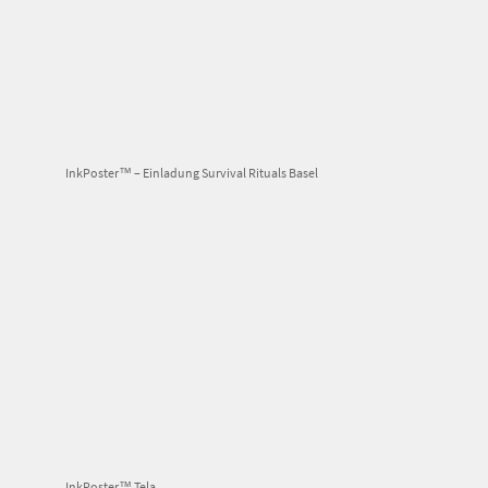
InkPoster™ – Einladung Survival Rituals Basel
InkPoster™ Tela