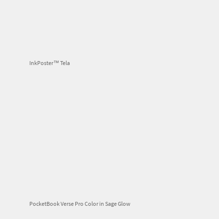
InkPoster™ Tela
PocketBook Verse Pro Color in Sage Glow