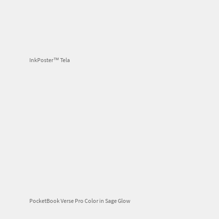
InkPoster™ Tela
PocketBook Verse Pro Color in Sage Glow