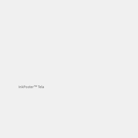
InkPoster™ Tela