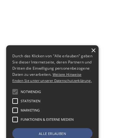
×
Durch das Klicken von "Alle erlauben" geben
Sie dieser Internetseite, deren Partnern und
Dritten die Einwilligung personenbezogene
Daten zu verarbeiten.
Weitere Hinweise
finden Sie unter unserer Datenschutzerklärung.
NOTWENDIG
STATISTIKEN
MARKETING
FUNKTIONEN & EXTERNE MEDIEN
ALLE ERLAUBEN