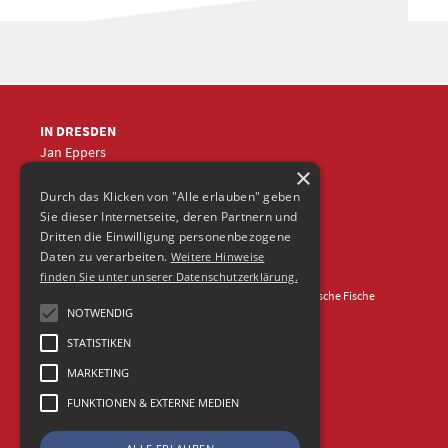
IN DRESDEN
Jan Eppers
×
+49 (0)351
5633870
jep
@frische-fische.com
Durch das Klicken von "Alle erlauben" geben
Sie dieser Internetseite, deren Partnern und
Dritten die Einwilligung personenbezogene
Daten zu verarbeiten.
Weitere Hinweise
finden Sie unter unserer Datenschutzerklärung.
Kontakt
Impressum
Datenschutz
© 2026 Agentur Frische Fische
NOTWENDIG
STATISTIKEN
MARKETING
FUNKTIONEN & EXTERNE MEDIEN