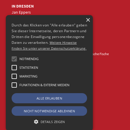
IN DRESDEN
Jan Eppers
×
+49 (0)351
5633870
jep
@frische-fische.com
Durch das Klicken von "Alle erlauben" geben
Sie dieser Internetseite, deren Partnern und
Dritten die Einwilligung personenbezogene
Daten zu verarbeiten.
Weitere Hinweise
finden Sie unter unserer Datenschutzerklärung.
Kontakt
Impressum
Datenschutz
© 2026 Agentur Frische Fische
NOTWENDIG
STATISTIKEN
MARKETING
FUNKTIONEN & EXTERNE MEDIEN
ALLE ERLAUBEN
NICHT NOTWENDIGE ABLEHNEN
DETAILS ZEIGEN