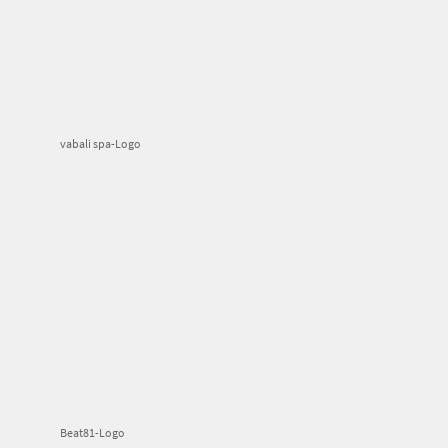
vabali spa-Logo
Beat81-Logo