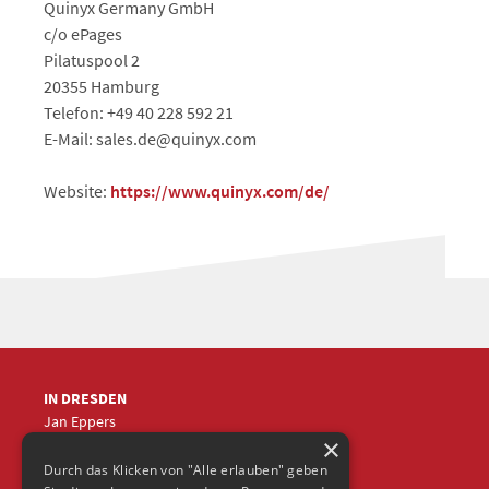
Quinyx Germany GmbH
c/o ePages
Pilatuspool 2
20355 Hamburg
Telefon: +49 40 228 592 21
E-Mail: sales.de@quinyx.com
Website:
https://www.quinyx.com/de/
IN DRESDEN
Jan Eppers
×
+49 (0)351
5633870
jep
@frische-fische.com
Durch das Klicken von "Alle erlauben" geben