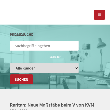
KOMPETENZEN
PRESSESUCHE
PRESSEARBEIT
PR-AGENTUR
SOCIAL MEDIA
und/oder
REFERENZEN
PRESSESERVICE
POSITIONIERUNG
TEAM
BLOG
SUCHEN
STANDORT & KONTAKT
KONTAKT
Raritan: Neue Maßstäbe beim V von KVM