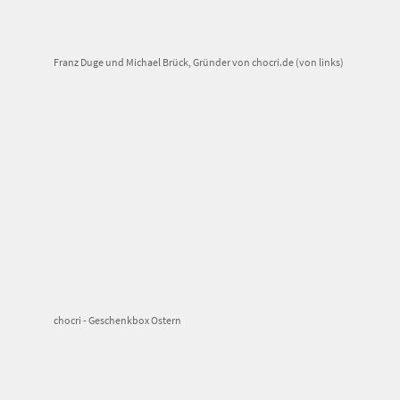
Franz Duge und Michael Brück, Gründer von chocri.de (von links)
chocri - Geschenkbox Ostern