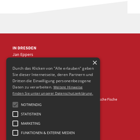
IN DRESDEN
Jan Eppers
×
+49 (0)351
5633870
jep
@frische-fische.com
Durch das Klicken von "Alle erlauben" geben
Sie dieser Internetseite, deren Partnern und
Dritten die Einwilligung personenbezogene
Daten zu verarbeiten.
Weitere Hinweise
finden Sie unter unserer Datenschutzerklärung.
Kontakt
Impressum
Datenschutz
© 2026 Agentur Frische Fische
NOTWENDIG
STATISTIKEN
MARKETING
FUNKTIONEN & EXTERNE MEDIEN