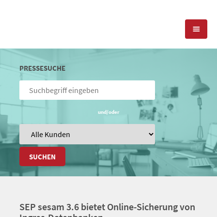
KOMPETENZEN
PRESSESUCHE
PRESSEARBEIT
PR-AGENTUR
SOCIAL MEDIA
und/oder
REFERENZEN
PRESSESERVICE
POSITIONIERUNG
TEAM
BLOG
SUCHEN
STANDORT & KONTAKT
KONTAKT
SEP sesam 3.6 bietet Online-Sicherung von