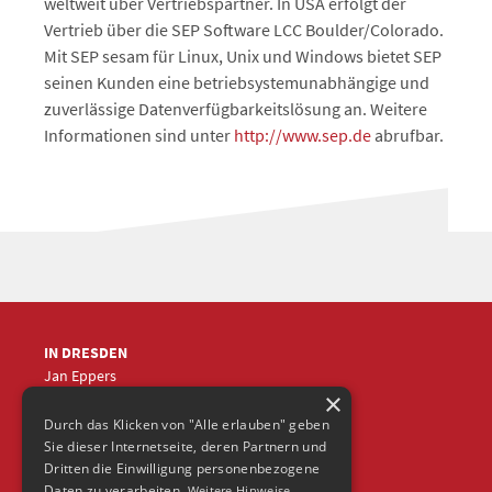
weltweit über Vertriebspartner. In USA erfolgt der
Vertrieb über die SEP Software LCC Boulder/Colorado.
Mit SEP sesam für Linux, Unix und Windows bietet SEP
seinen Kunden eine betriebsystemunabhängige und
zuverlässige Datenverfügbarkeitslösung an. Weitere
Informationen sind unter
http://www.sep.de
abrufbar.
IN DRESDEN
Jan Eppers
×
+49 (0)351
5633870
jep
@frische-fische.com
Durch das Klicken von "Alle erlauben" geben
Sie dieser Internetseite, deren Partnern und
Dritten die Einwilligung personenbezogene
Daten zu verarbeiten.
Weitere Hinweise