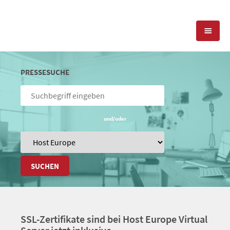
KOMPETENZEN
PRESSESUCHE
PRESSEARBEIT
PR-AGENTUR
SOCIAL MEDIA
und/oder
REFERENZEN
PRESSESERVICE
POSITIONIERUNG
TEAM
BLOG
SUCHEN
STANDORT & KONTAKT
KONTAKT
SSL-Zertifikate sind bei Host Europe Virtual