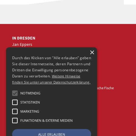
IN DRESDEN
Jan Eppers
×
+49 (0)351
5633870
jep
@frische-fische.com
Durch das Klicken von "Alle erlauben" geben
Sie dieser Internetseite, deren Partnern und
Dritten die Einwilligung personenbezogene
Daten zu verarbeiten.
Weitere Hinweise
finden Sie unter unserer Datenschutzerklärung.
Kontakt
Impressum
Datenschutz
© 2026 Agentur Frische Fische
NOTWENDIG
STATISTIKEN
MARKETING
FUNKTIONEN & EXTERNE MEDIEN
ALLE ERLAUBEN