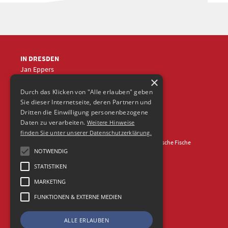
IN DRESDEN
Jan Eppers
×
+49 (0)351
5633870
jep
@frische-fische.com
Durch das Klicken von "Alle erlauben" geben
Sie dieser Internetseite, deren Partnern und
Dritten die Einwilligung personenbezogene
Daten zu verarbeiten.
Weitere Hinweise
finden Sie unter unserer Datenschutzerklärung.
Kontakt
Impressum
Datenschutz
© 2026 Agentur Frische Fische
NOTWENDIG
STATISTIKEN
MARKETING
FUNKTIONEN & EXTERNE MEDIEN
ALLE ERLAUBEN