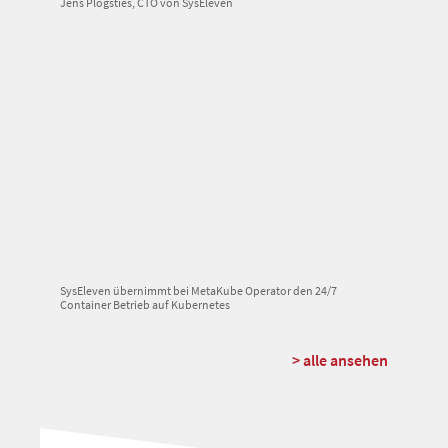
Jens Plogsties, CTO von SysEleven
SysEleven übernimmt bei MetaKube Operator den 24/7
Container Betrieb auf Kubernetes
> alle ansehen