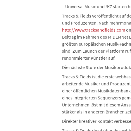
– Universal Music und !K7 starten
Tracks & Fields veröffentlicht auf
und Produzenten. Nach mehrmonatig
http://www.tracksandfields.com
on
Beitrag im Rahmen des MIDEMNet La
größten europäischen Musik-Fachme
sind. Zum Launch der Plattform r
renommierter Künstler auf.
Die nächste Stufe der Musikprodukt
Tracks & Fields ist die erste webba
arbeitende Musiker und Produzenten
einer öffentlichen Musikdatenbank
eines integrierten Sequenzers geme
Unternehmen löst mit diesem Ansat
stärker als in anderen Branchen ze
Direkter kreativer Kontakt verbess
Tracks & Fields dient über die w