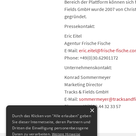
Bereich der Plattform können sich
Fields GmbH wurde 2007 von Christia
gegründet.
Pressekontakt:
Eric Eitel
Agentur Frische Fische
E-Mail:
eric.eitel@frische-fische.c
Phone: +49(0)30.62901172
Unternehmenskontakt:
Konrad Sommermeyer
Marketing Director
Tracks & Fields GmbH
E-Mail:
sommermeyer@tracksandfi
Phone: +49(0)30.44 32 33 57
×
Durch das Klicken von "Alle erlauben" geben
Sie dieser Internetseite, deren Partnern und
Dritten die Einwilligung personenbezogene
Daten zu verarbeiten.
Weitere Hinweise