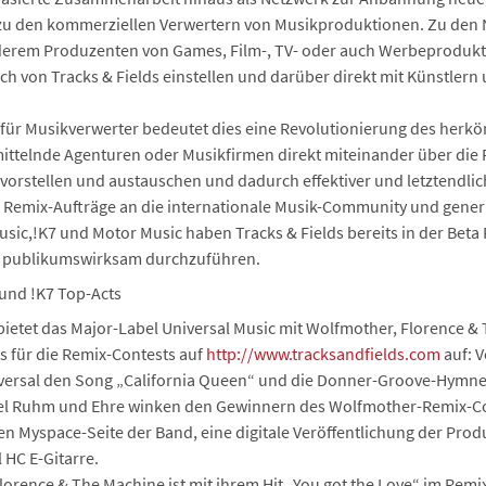
le zu den kommerziellen Verwertern von Musikproduktionen. Zu den 
nderem Produzenten von Games, Film-, TV- oder auch Werbeprodukt
h von Tracks & Fields einstellen und darüber direkt mit Künstlern
für Musikverwerter bedeutet dies eine Revolutionierung des herk
ittelnde Agenturen oder Musikfirmen direkt miteinander über die
 vorstellen und austauschen und dadurch effektiver und letztendlich
 Remix-Aufträge an die internationale Musik-Community und generie
sic,!K7 und Motor Music haben Tracks & Fields bereits in der Beta
e publikumswirksam durchzuführen.
 und !K7 Top-Acts
m bietet das Major-Label Universal Music mit Wolfmother, Florence
ts für die Remix-Contests auf
http://www.tracksandfields.com
auf: V
versal den Song „California Queen“ und die Donner-Groove-Hymne
iel Ruhm und Ehre winken den Gewinnern des Wolfmother-Remix-Con
llen Myspace-Seite der Band, eine digitale Veröffentlichung der Pro
 HC E-Gitarre.
rence & The Machine ist mit ihrem Hit „You got the Love“ im Remix