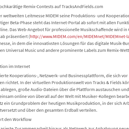
 hochkarätige Remix-Contests auf TracksAndFields.com
 der weltweiten Leitmesse MIDEM seine Produktions- und Kooperatio
er Beta-Phase steht das Internet-Portal ab sofort mit allen Funkt
line. Das Web-Angebot für professionelle Musikschaffende wird in 
b präsentiert (
http://www.MIDEM.com/en/MIDEMnet/MIDEMnet-l
sse, in dem die innovativsten Lösungen für das digitale Musik-B
ufen Universal Music und andere prominente Labels zum Remix-Wet
ion im Internet
sierte Kooperations-, Netzwerk- und Businessplattform, die sich vor
 richtet. In der virtuellen Produktionswelt von Tracks & Fields k
 ablegen, große Audio-Dateien über die Plattform austauschen und 
insam online von überall auf der Welt mit Musiker-Kollegen bearbe
z ein Grundproblem der heutigen Musikproduktion, in der sich Ar
itversetzt und über den gesamten Erdball verteilen.
ert den Workflow
ebbasierte Zusammenarbeit hinaus als Netzwerk zur Anbahnung neu