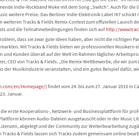
mende Indie-Rockband Moke mit dem Song „Switch“. Auch für die 
ic weitere Preise. Das Berliner Indie-Elektronik-Label !K7 schickt
 weiteren Tracks & Fields Remix-Contest zum offiziellen Launch des
sts und die Teilnahmebedingungen finden sich auf
http://www.tra
oblem, dass sie zwar gute Ideen haben, aber nicht die richtigen Pa
markten. Mit Tracks & Fields bieten wir professionellen Musikern e
n und Kunden überall auf der Welt im Rahmen täglicher Arbeitsp
nzer, CEO von Tracks & Fields. „Die Remix-Wettbewerbe, die wir zum
der Musikindustrie veranstalten, sind ein gutes Beispiel dafür, w
m.com/en/Homepage/
) findet vom 24. bis zum 27. Januar 2010 in Ca
23. Januar.
t die erste Kooperations-, Netzwerk- und Businessplattform für pro
Plattform können Audio-Dateien ausgetauscht oder in der Music Lib
izenzen, abgelegt und der Community zur Weiterbearbeitung zugä
n Tracks & Fields lassen sich Tracks zudem gemeinsam online bearb