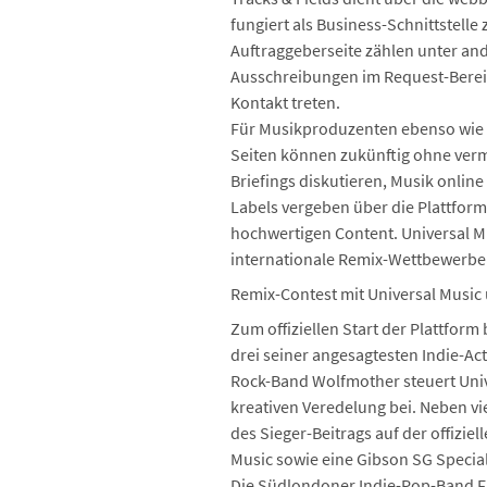
fungiert als Business-Schnittstel
Auftraggeberseite zählen unter a
Ausschreibungen im Request-Bereic
Kontakt treten.
Für Musikproduzenten ebenso wie 
Seiten können zukünftig ohne verm
Briefings diskutieren, Musik online
Labels vergeben über die Plattform
hochwertigen Content. Universal Mu
internationale Remix-Wettbewerb
Remix-Contest mit Universal Music
Zum offiziellen Start der Plattfor
drei seiner angesagtesten Indie-Ac
Rock-Band Wolfmother steuert Uni
kreativen Veredelung bei. Neben v
des Sieger-Beitrags auf der offizie
Music sowie eine Gibson SG Special
Die Südlondoner Indie-Pop-Band Flo