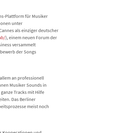
ns-Plattform für Musiker
ionen unter
Cannes als einziger deutscher
ab/
), einem neuen Forum der
usiness versammelt
tbewerb der Songs
 allem an professionell
önnen Musiker Sounds in
ganze Tracks mit Hilfe
iten. Das Berliner
beitsprozesse meist noch
er Kooperationen und