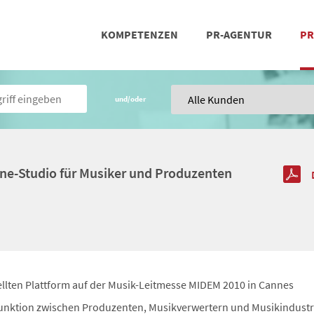
KOMPETENZEN
PR-AGENTUR
PR
PRESSEARBEIT
SOCIAL MEDIA
REFERENZEN
POSIT
TEA
und/oder
line-Studio für Musiker und Produzenten
stellten Plattform auf der Musik-Leitmesse MIDEM 2010 in Cannes
funktion zwischen Produzenten, Musikverwertern und Musikindustr