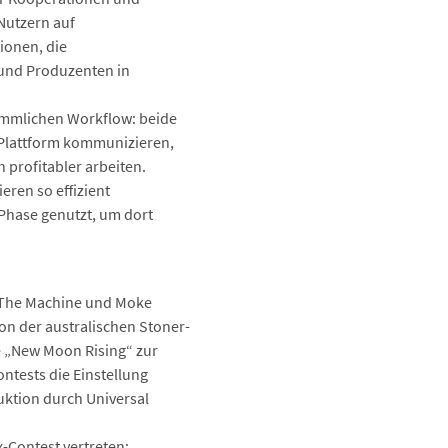
Nutzern auf
ionen, die
 und Produzenten in
ömmlichen Workflow: beide
 Plattform kommunizieren,
 profitabler arbeiten.
ren so effizient
 Phase genutzt, um dort
 & The Machine und Moke
on der australischen Stoner-
 „New Moon Rising“ zur
tests die Einstellung
duktion durch Universal
-Contest vertreten;