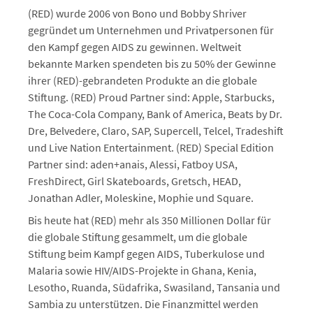
(RED) wurde 2006 von Bono und Bobby Shriver
gegründet um Unternehmen und Privatpersonen für
den Kampf gegen AIDS zu gewinnen. Weltweit
bekannte Marken spendeten bis zu 50% der Gewinne
ihrer (RED)-gebrandeten Produkte an die globale
Stiftung. (RED) Proud Partner sind: Apple, Starbucks,
The Coca-Cola Company, Bank of America, Beats by Dr.
Dre, Belvedere, Claro, SAP, Supercell, Telcel, Tradeshift
und Live Nation Entertainment. (RED) Special Edition
Partner sind: aden+anais, Alessi, Fatboy USA,
FreshDirect, Girl Skateboards, Gretsch, HEAD,
Jonathan Adler, Moleskine, Mophie und Square.
Bis heute hat (RED) mehr als 350 Millionen Dollar für
die globale Stiftung gesammelt, um die globale
Stiftung beim Kampf gegen AIDS, Tuberkulose und
Malaria sowie HIV/AIDS-Projekte in Ghana, Kenia,
Lesotho, Ruanda, Südafrika, Swasiland, Tansania und
Sambia zu unterstützen. Die Finanzmittel werden