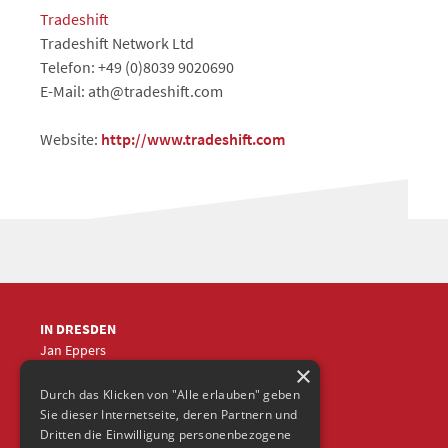
Tradeshift
Tradeshift Network Ltd
Telefon: +49 (0)8039 9020690
E-Mail: ath@tradeshift.com
Website:
http://www.tradeshift.com
IN DRESDEN
Jan Eppers
×
+49 (0)351
5633870
jep
@frische-fische.com
Durch das Klicken von "Alle erlauben" geben
Sie dieser Internetseite, deren Partnern und
Dritten die Einwilligung personenbezogene