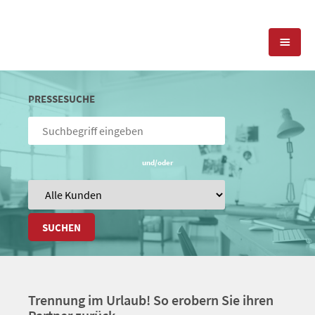
KOMPETENZEN
PRESSESUCHE
PRESSEARBEIT
PR-AGENTUR
SOCIAL MEDIA
und/oder
REFERENZEN
PRESSESERVICE
POSITIONIERUNG
TEAM
BLOG
SUCHEN
STANDORT & KONTAKT
KONTAKT
Trennung im Urlaub! So erobern Sie ihren