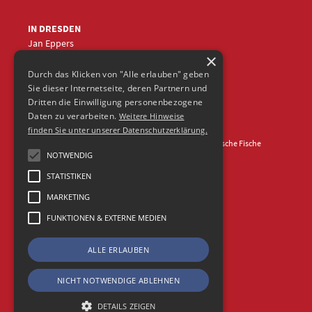
IN DRESDEN
Jan Eppers
×
+49 (0)351
5633870
jep
@frische-fische.com
Durch das Klicken von "Alle erlauben" geben
Sie dieser Internetseite, deren Partnern und
Dritten die Einwilligung personenbezogene
Daten zu verarbeiten.
Weitere Hinweise
finden Sie unter unserer Datenschutzerklärung.
Kontakt
Impressum
Datenschutz
© 2026 Agentur Frische Fische
NOTWENDIG
STATISTIKEN
MARKETING
FUNKTIONEN & EXTERNE MEDIEN
ALLE ERLAUBEN
NICHT NOTWENDIGE ABLEHNEN
DETAILS ZEIGEN