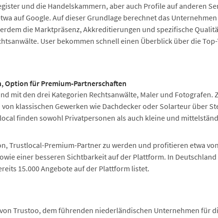
gister und die Handelskammern, aber auch Profile auf anderen Se
a auf Google. Auf dieser Grundlage berechnet das Unternehmen d
ßerdem die Marktpräsenz, Akkreditierungen und spezifische Qualit
chtsanwälte. User bekommen schnell einen Überblick über die Top-
en, Option für Premium-Partnerschaften
land mit den drei Kategorien Rechtsanwälte, Maler und Fotografen. 
 von klassischen Gewerken wie Dachdecker oder Solarteur über Ste
tlocal finden sowohl Privatpersonen als auch kleine und mittelstän
.
on, Trustlocal-Premium-Partner zu werden und profitieren etwa von 
owie einer besseren Sichtbarkeit auf der Plattform. In Deutschland 
reits 15.000 Angebote auf der Plattform listet.
r von Trustoo, dem führenden niederländischen Unternehmen für die