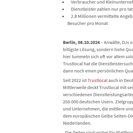
Verbraucher und Kleinunterneh
Dienstleister zahlen nur pro ta
2.8 Millionen vermittelte Angebo
Besucher pro Monat
Berlin, 08.10.2024
– Anwälte, DJs o
billigste Lösung, sondern hohe Qua
hier tummeln sich oft vor allem so
Trustlocal hat die Dienstleistersuc
dann noch einen persönlichen Qual
Seit 2022 ist
Trustlocal
auch in Deut
Mittlerweile deckt Trustlocal mit s
verschiedenen Dienstleistungsarten
250.000 deutschen Usern. Zielgrup
und Unternehmen, die mittlere und 
dem europäischen Gelbe Seiten-Die
Niederlanden.
„Die Zeiten sind vorbei für Plattfo