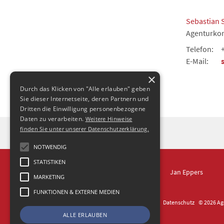
Sebastian 
Agenturkon
Telefon:
E-Mail:
×
Durch das Klicken von "Alle erlauben" geben
Sie dieser Internetseite, deren Partnern und
Dritten die Einwilligung personenbezogene
Daten zu verarbeiten.
Weitere Hinweise
finden Sie unter unserer Datenschutzerklärung.
NOTWENDIG
STATISTIKEN
IN DRESDEN
Jan Eppers
MARKETING
FUNKTIONEN & EXTERNE MEDIEN
Kontakt
Impressum
Datenschutz
© 2026 Age
ALLE ERLAUBEN