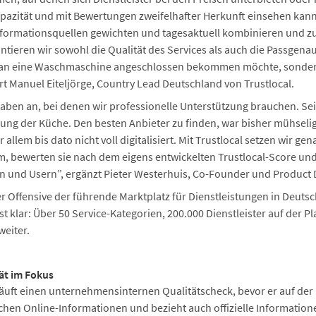
apazität und mit Bewertungen zweifelhafter Herkunft einsehen kann.
Informationsquellen gewichten und tagesaktuell kombinieren und zu
tieren wir sowohl die Qualität des Services als auch die Passgenaui
man eine Waschmaschine angeschlossen bekommen möchte, sondern
 Manuel Eiteljörge, Country Lead Deutschland von Trustlocal.
gaben an, bei denen wir professionelle Unterstützung brauchen. Sei 
ung der Küche. Den besten Anbieter zu finden, war bisher mühselig,
llem bis dato nicht voll digitalisiert. Mit Trustlocal setzen wir gen
rm, bewerten sie nach dem eigens entwickelten Trustlocal-Score und
und Usern”, ergänzt Pieter Westerhuis, Co-Founder und Product Di
ser Offensive der führende Marktplatz für Dienstleistungen in Deuts
ist klar: Über 50 Service-Kategorien, 200.000 Dienstleister auf der 
weiter.
tät im Fokus
läuft einen unternehmensinternen Qualitätscheck, bevor er auf der P
ichen Online-Informationen und bezieht auch offizielle Informatione