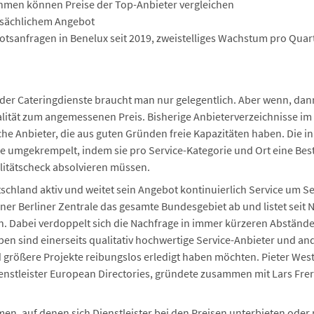
men können Preise der Top-Anbieter vergleichen
tsächlichem Angebot
tsanfragen in Benelux seit 2019, zweistelliges Wachstum pro Quart
der Cateringdienste braucht man nur gelegentlich. Aber wenn, dann
lität zum angemessenen Preis. Bisherige Anbieterverzeichnisse im 
lche Anbieter, die aus guten Gründen freie Kapazitäten haben. Die
he umgekrempelt, indem sie pro Service-Kategorie und Ort eine Beste
itätscheck absolvieren müssen.
schland aktiv und weitet sein Angebot kontinuierlich Service um S
einer Berliner Zentrale das gesamte Bundesgebiet ab und listet seit
. Dabei verdoppelt sich die Nachfrage in immer kürzeren Abständen
pen sind einerseits qualitativ hochwertige Service-Anbieter und a
größere Projekte reibungslos erledigt haben möchten. Pieter West
nstleister European Directories, gründete zusammen mit Lars Fre
rmen, auf denen sich Dienstleister bei den Preisen unterbieten oder