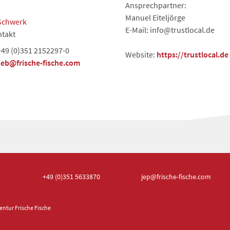
Ansprechpartner:
Manuel Eiteljörge
Schwerk
E-Mail: info@trustlocal.de
takt
+49 (0)351 2152297-0
Website:
https://trustlocal.de
seb@frische-fische.com
+49 (0)351
5633870
jep
@frische-fische.com
ntur Frische Fische