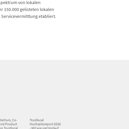
 Spektrum von lokalen
 150.000 gelisteten lokalen
Servicevermittlung etabliert.
terhuis, Co-
Trustlocal
und Product
Hochzeitsreport 2026
on Trustlocal
- Mit wie viel Vorlauf