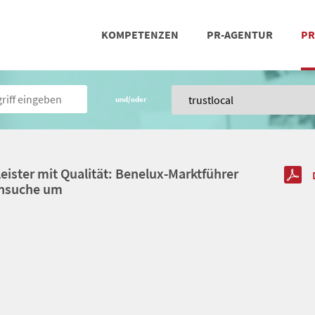
KOMPETENZEN
PR-AGENTUR
PR
PRESSEARBEIT
SOCIAL MEDIA
REFERENZEN
POSIT
TEA
und/oder
leister mit Qualität: Benelux-Marktführer
ensuche um