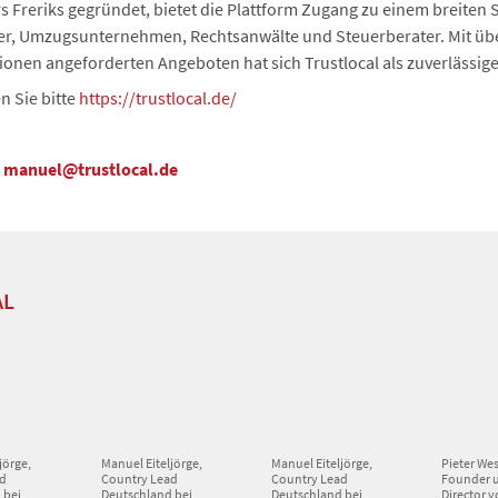
s Freriks gegründet, bietet die Plattform Zugang zu einem breiten
er, Umzugsunternehmen, Rechtsanwälte und Steuerberater. Mit über
onen angeforderten Angeboten hat sich Trustlocal als zuverlässige 
 Sie bitte
https://trustlocal.de/
,
manuel@trustlocal.de
AL
jörge,
Manuel Eiteljörge,
Manuel Eiteljörge,
Pieter Wes
ad
Country Lead
Country Lead
Founder 
 bei
Deutschland bei
Deutschland bei
Director v