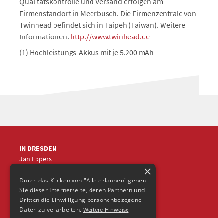
Qualitätskontrolle und Versand erfolgen am
Firmenstandort in Meerbusch. Die Firmenzentrale von
Twinhead befindet sich in Taipeh (Taiwan). Weitere
Informationen:
http://www.twinhead.de
(1) Hochleistungs-Akkus mit je 5.200 mAh
IN DRESDEN
Jan Eppers
×
+49 (0)351
5633870
jep
@frische-fische.com
Durch das Klicken von "Alle erlauben" geben
Sie dieser Internetseite, deren Partnern und
Dritten die Einwilligung personenbezogene
Daten zu verarbeiten.
Weitere Hinweise