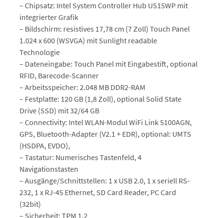
– Chipsatz: Intel System Controller Hub US15WP mit
integrierter Grafik
– Bildschirm: resistives 17,78 cm (7 Zoll) Touch Panel
1.024 x 600 (WSVGA) mit Sunlight readable
Technologie
– Dateneingabe: Touch Panel mit Eingabestift, optional
RFID, Barecode-Scanner
– Arbeitsspeicher: 2.048 MB DDR2-RAM
– Festplatte: 120 GB (1,8 Zoll), optional Solid State
Drive (SSD) mit 32/64 GB
– Connectivity: Intel WLAN-Modul WiFi Link 5100AGN,
GPS, Bluetooth-Adapter (V2.1 + EDR), optional: UMTS
(HSDPA, EVDO),
– Tastatur: Numerisches Tastenfeld, 4
Navigationstasten
– Ausgänge/Schnittstellen: 1 x USB 2.0, 1 x seriell RS-
232, 1 x RJ-45 Ethernet, SD Card Reader, PC Card
(32bit)
– Sicherheit: TPM 1.2