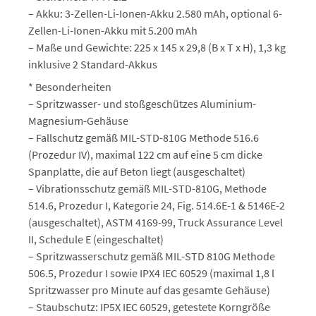
– Akku: 3-Zellen-Li-Ionen-Akku 2.580 mAh, optional 6-
Zellen-Li-Ionen-Akku mit 5.200 mAh
– Maße und Gewichte: 225 x 145 x 29,8 (B x T x H), 1,3 kg
inklusive 2 Standard-Akkus
* Besonderheiten
– Spritzwasser- und stoßgeschützes Aluminium-
Magnesium-Gehäuse
– Fallschutz gemäß MIL-STD-810G Methode 516.6
(Prozedur IV), maximal 122 cm auf eine 5 cm dicke
Spanplatte, die auf Beton liegt (ausgeschaltet)
– Vibrationsschutz gemäß MIL-STD-810G, Methode
514.6, Prozedur I, Kategorie 24, Fig. 514.6E-1 & 5146E-2
(ausgeschaltet), ASTM 4169-99, Truck Assurance Level
II, Schedule E (eingeschaltet)
– Spritzwasserschutz gemäß MIL-STD 810G Methode
506.5, Prozedur I sowie IPX4 IEC 60529 (maximal 1,8 l
Spritzwasser pro Minute auf das gesamte Gehäuse)
– Staubschutz: IP5X IEC 60529, getestete Korngröße