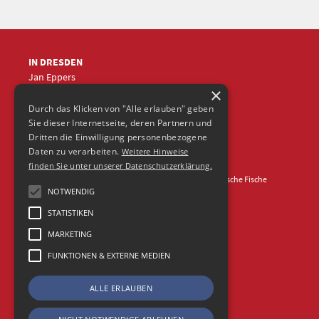
IN DRESDEN
Jan Eppers
×
+49 (0)351
5633870
jep
@frische-fische.com
Durch das Klicken von "Alle erlauben" geben
Sie dieser Internetseite, deren Partnern und
Dritten die Einwilligung personenbezogene
Daten zu verarbeiten.
Weitere Hinweise
finden Sie unter unserer Datenschutzerklärung.
Kontakt
Impressum
Datenschutz
© 2026 Agentur Frische Fische
NOTWENDIG
STATISTIKEN
MARKETING
FUNKTIONEN & EXTERNE MEDIEN
ALLE ERLAUBEN