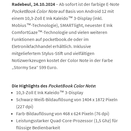
Radebeul, 24.10.2024
– Ab sofort ist der farbige E-Note
PocketBook Color Note
auf Basis von Android 12 mit
einem 10,3-Zoll E Ink Kaleido™ 3-Display (inkl.
Mobius™-Technologie), SMARTlight, neuester E Ink
ComfortGaze™-Technologie und vielen weiteren
Funktionen auf pocketbook.de oder im
Eletronikfachhandel erhältlich. Inklusive
mitgeliefertem Stylus-Stift und vielfältigen
Notizwerkzeugen kostet der Color Note in der Farbe
„Stormy Sea“ 599 Euro.
Die Highlights des
PocketBook Color Note
:
10,3-Zoll E Ink Kaleido™ 3-Display
Schwarz-Weiß-Bildauflösung von 1404 x 1872 Pixeln
(227 dpi)
Farb-Bildauflösung von 468 x 624 Pixeln (76 dpi)
Leistungsstarker Quad-Core-Prozessor (1,5 Ghz) für
flüssige Bedienbarkeit