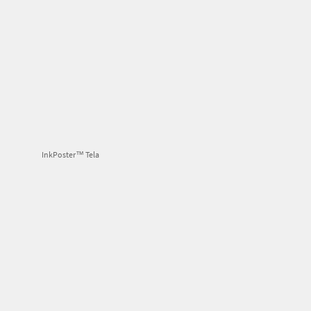
InkPoster™ Tela