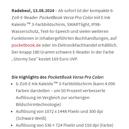
Radebeul, 13.08.2024
– Ab sofort ist der kompakte 6-
Zoll-E-Reader
PocketBook Verse Pro Color
mit E Ink
Kaleido™ 3-Farbbildschirm, SMARTlight, IPX8-
Wasserschutz, Text-to-Speech und vielen weiteren
Funktionen in inhabergeführten Buchhandlungen, auf
pocketbook.de
oder im Eletronikfachhandel erhältlich.
Der knapp 180 Gramm schwere E-Reader in der Farbe
„Stormy Sea” kostet 169 Euro UVP.
Die Highlights des
PocketBook Verse Pro Color
:
6-Zoll-E Ink Kaleido™ 3-Farbbildschirm (kann 4.096
Farben darstellen – um 50 Prozent verbesserte
Auflösung im Vergleich zur vorherigen
Bildschirmtechnologie)
Auflösung von 1072 x 1448 Pixeln und 300 dpi
(Schwarz-Weiß)
Auflösung von 536 × 724 Pixeln und 150 dpi (Farbe)