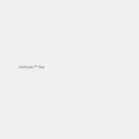
InkPoster™ Tela