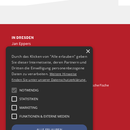
IN DRESDEN
Jan Eppers
×
+49 (0)351
5633870
jep
@frische-fische.com
Durch das Klicken von "Alle erlauben" geben
Sie dieser Internetseite, deren Partnern und
Dritten die Einwilligung personenbezogene
Daten zu verarbeiten.
Weitere Hinweise
finden Sie unter unserer Datenschutzerklärung.
Kontakt
Impressum
Datenschutz
© 2026 Agentur Frische Fische
NOTWENDIG
STATISTIKEN
MARKETING
FUNKTIONEN & EXTERNE MEDIEN
ALLE ERLAUBEN