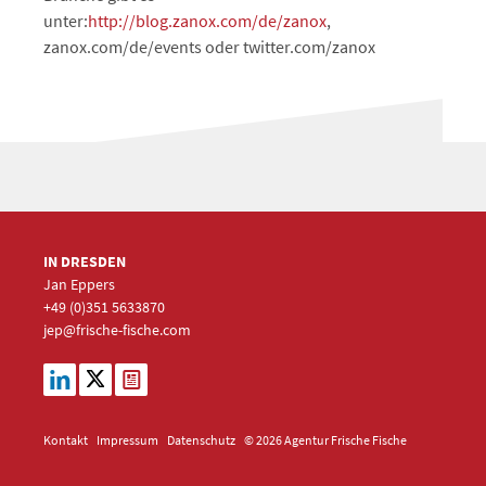
unter:
http://blog.zanox.com/de/zanox
,
zanox.com/de/events oder twitter.com/zanox
IN DRESDEN
Jan Eppers
+49 (0)351
5633870
jep
@frische-fische.com
Kontakt
Impressum
Datenschutz
© 2026 Agentur Frische Fische