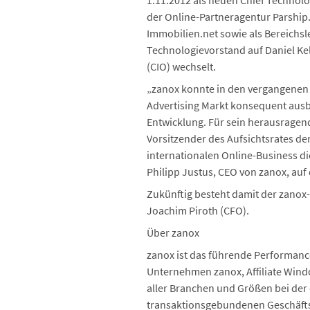
1.11.2012 als neuen Chief Technolo
der Online-Partneragentur Parship.
Immobilien.net sowie als Bereichsle
Technologievorstand auf Daniel Kell
(CIO) wechselt.
„zanox konnte in den vergangenen 
Advertising Markt konsequent ausba
Entwicklung. Für sein herausragen
Vorsitzender des Aufsichtsrates d
internationalen Online-Business di
Philipp Justus, CEO von zanox, au
Zukünftig besteht damit der zanox-
Joachim Piroth (CFO).
Über zanox
zanox ist das führende Performanc
Unternehmen zanox, Affiliate Wind
aller Branchen und Größen bei der
transaktionsgebundenen Geschäftsm