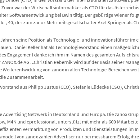
gy Officer (CTO) in den Vorstand der internationalen zanox-Gruppe.
 Zuvor war der Wirtschaftsinformatiker als CTO für das österreich
iter Softwareentwicklung bei Bwin tätig. Der gebürtige Wiener folgt
er, 40, der zum zanox Mehrheitsgesellschafter Axel Springer als Ch
Jahren seine Position als Technologie- und Innovationsführer im
uen. Daniel Keller hat als Technologievorstand einen maßgebliche
des Engagement danke ich ihm im Namen des gesamten Aufsichtsrat
er ZANOX.de AG. „Christian Rebernik wird auf der Basis seiner Ma
e Weiterentwicklung von zanox in allen Technologie-Bereichen weite
f die Zusammenarbeit.
Vorstand aus Philipp Justus (CEO), Stefanie Lüdecke (CSO), Christ
e Advertising Netzwerk in Deutschland und Europa. Die zanox Gru
ow, M4N und eprofessional, unterstützt mit mehr als 600 Mitarbei
 effizienten Vermarktung von Produkten und Dienstleistungen im In
odell von zanox zahlen Advertiser nur bei messbarem Erfolg ihre