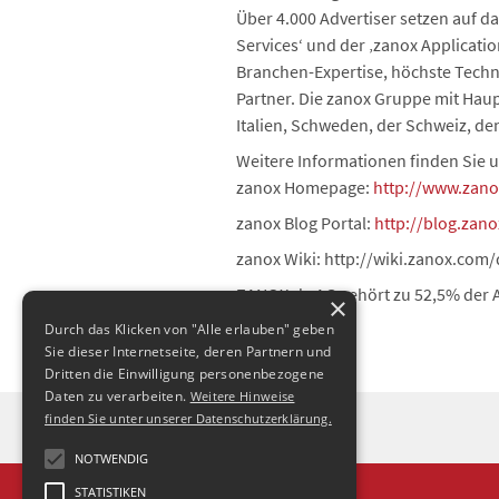
Über 4.000 Advertiser setzen auf d
Services‘ und der ‚zanox Applicati
Branchen-Expertise, höchste Techn
Partner. Die zanox Gruppe mit Haup
Italien, Schweden, der Schweiz, de
Weitere Informationen finden Sie u
zanox Homepage:
http://www.zan
zanox Blog Portal:
http://blog.zan
zanox Wiki: http://wiki.zanox.com/
ZANOX.de AG gehört zu 52,5% der A
×
Durch das Klicken von "Alle erlauben" geben
Sie dieser Internetseite, deren Partnern und
Dritten die Einwilligung personenbezogene
Daten zu verarbeiten.
Weitere Hinweise
finden Sie unter unserer Datenschutzerklärung.
NOTWENDIG
STATISTIKEN