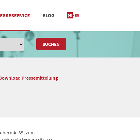
ESSESERVICE
BLOG
IONIERUNG
M
STANDORT & KONTAKT
SUCHEN
Download Pressemitteilung
ebernik, 35, zum