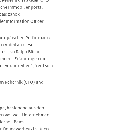
 Rebernik ist aktuell CTO
ische Immobilienportal
 als zanox
ief Information Officer
 europäischen Performance-
n Anteil an dieser
es“, so Ralph Büchi,
nagement-Erfahrungen im
r vorantreiben“, freut sich
ian Rebernik (CTO) und
ppe, bestehend aus den
tern weltweit Unternehmen
ternet. Beim
r Onlinewerbeaktivitäten.