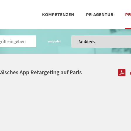
KOMPETENZEN
PR-AGENTUR
PR
PRESSEARBEIT
SOCIAL MEDIA
REFERENZEN
POSIT
TEA
und/oder
äisches App Retargeting auf Paris