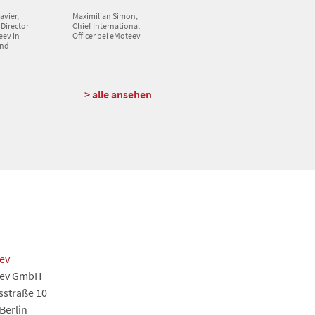
avier,
Maximilian Simon,
Director
Chief International
eev in
Officer bei eMoteev
and
> alle ansehen
ev
eev GmbH
sstraße 10
Berlin