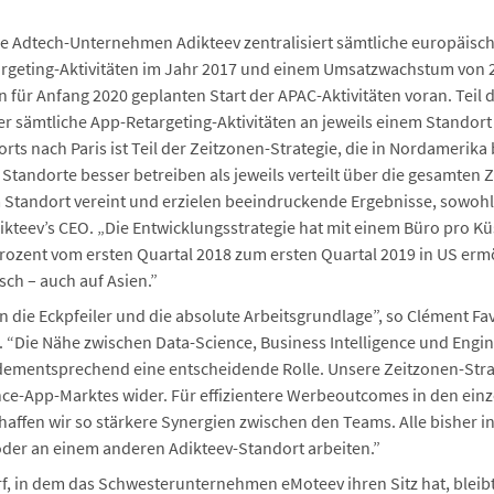
e Adtech-Unternehmen Adikteev zentralisiert sämtliche europäische
argeting-Aktivitäten im Jahr 2017 und einem Umsatzwachstum von 20
für Anfang 2020 geplanten Start der APAC-Aktivitäten voran. Teil dav
er sämtliche App-Retargeting-Aktivitäten an jeweils einem Standort
rts nach Paris ist Teil der Zeitzonen-Strategie, die in Nordamerika 
e Standorte besser betreiben als jeweils verteilt über die gesamten 
Standort vereint und erzielen beeindruckende Ergebnisse, sowohl 
dikteev’s CEO. „Die Entwicklungsstrategie hat mit einem Büro pro Kü
ozent vom ersten Quartal 2018 zum ersten Quartal 2019 in US ermö
sch – auch auf Asien.”
die Eckpfeiler und die absolute Arbeitsgrundlage”, so Clément Fa
 “Die Nähe zwischen Data-Science, Business Intelligence und Engi
dementsprechend eine entscheidende Rolle. Unsere Zeitzonen-Stra
ce-App-Marktes wider. Für effizientere Werbeoutcomes in den ein
haffen wir so stärkere Synergien zwischen den Teams. Alle bisher in
s oder an einem anderen Adikteev-Standort arbeiten.”
f, in dem das Schwesterunternehmen eMoteev ihren Sitz hat, bleib