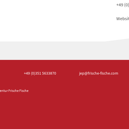
+49 (0
Websi
+49 (0)351
5633870
jep
@frische-fische.com
ntur Frische Fische