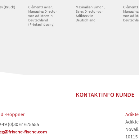
ev (Druck)
Clément Favier,
Maximilian Simon,
Clément F
Managing Director
Sales Director von
Managing 
von Adikteev in
Adikteev in
von Adikt
Deutschland
Deutschland
Deutschl
(Printauflösung)
KONTAKTINFO KUNDE
aldi-Höppner
Adikte
Adikt
+49 (0)30 61675555
Novali
cg@frische-fische.com
10115 