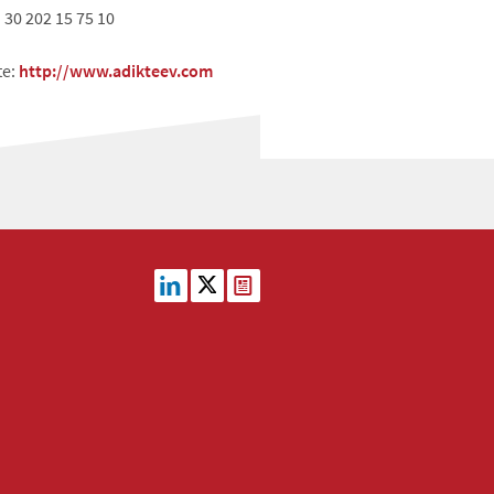
) 30 202 15 75 10
te:
http://www.adikteev.com