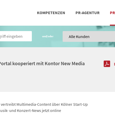
KOMPETENZEN
PR-AGENTUR
PR
PRESSEARBEIT
SOCIAL MEDIA
REFERENZEN
POSIT
TEA
und/oder
Portal kooperiert mit Kontor New Media
vertreibt Multimedia-Content über Kölner Start-Up
usik- und Konzert-News jetzt online