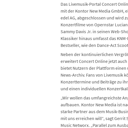
Das Livemusik-Portal Concert Onlin
mit der Kontor New Media GmbH, 
edel AG, abgeschlossen und wird z
Konzertfilme von Opernstar Lucian
Sammy Davis Jr. in seinen Web-Sho
Klassiker hinaus umfasst das KNM-
Bestseller, wie den Dance-Act Scoot
Neben der kontinuierlichen Vergr
erweitert Concert Online jetzt auch
bietet Nutzern der Plattform einen
News-Archiv. Fans von Livemusik 
Konzerttermine und Beiträge zu ih
und einen individuellen Konzertka
„Wir wollen das umfangreichste Ang
aufbauen. Kontor New Media ist na
starke Partner aus dem Musik-Busi
mit uns erreichen will“, sagt Gerr
Music Networx. „Parallel zum Ausb