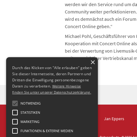
werden wir den Service rund um d
Community weiter perfektionieren
wird es demnächst auch ein Forum
Concert Online geben.“
Michael Pohl, Geschäftsführer von
Kooperation mit Concert Online al
bei der Verwertung von Livemusik-C
weiterer wichtiger Vertriebskanal m
×
Durch das Klicken von "Alle erlauben" geben
Sie dieser Internetseite, deren Partnern und
Dritten die Einwilligung personenbezogene
Daten zu verarbeiten.
Weitere Hinweise
finden Sie unter unserer Datenschutzerklärung.
NOTWENDIG
STATISTIKEN
IN DRESDEN
Jan Eppers
MARKETING
FUNKTIONEN & EXTERNE MEDIEN