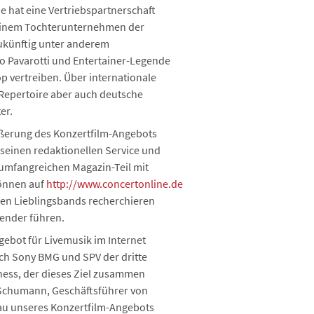
e hat eine Vertriebspartnerschaft
einem Tochterunternehmen der
ukünftig unter anderem
o Pavarotti und Entertainer-Legende
p vertreiben. Über internationale
Repertoire aber auch deutsche
er.
ößerung des Konzertfilm-Angebots
 seinen redaktionellen Service und
 umfangreichen Magazin-Teil mit
können auf
http://www.concertonline.de
ren Lieblingsbands recherchieren
lender führen.
ebot für Livemusik im Internet
ch Sony BMG und SPV der dritte
ness, der dieses Ziel zusammen
it Schumann, Geschäftsführer von
au unseres Konzertfilm-Angebots