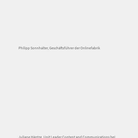
Philipp Sonnhalter, Geschäftsführer der Onlinefabrik
Juliane Häntze, Unit Leader Content and Communications bei