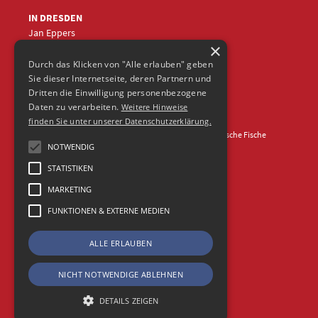
IN DRESDEN
Jan Eppers
×
+49 (0)351
5633870
jep
@frische-fische.com
Durch das Klicken von "Alle erlauben" geben
Sie dieser Internetseite, deren Partnern und
Dritten die Einwilligung personenbezogene
Daten zu verarbeiten.
Weitere Hinweise
finden Sie unter unserer Datenschutzerklärung.
Kontakt
Impressum
Datenschutz
© 2026 Agentur Frische Fische
NOTWENDIG
STATISTIKEN
MARKETING
FUNKTIONEN & EXTERNE MEDIEN
ALLE ERLAUBEN
NICHT NOTWENDIGE ABLEHNEN
DETAILS ZEIGEN