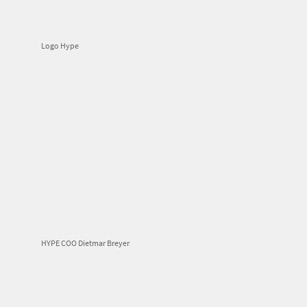
Logo Hype
HYPE COO Dietmar Breyer