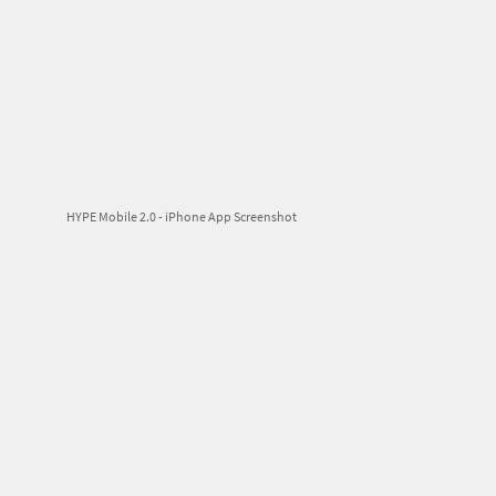
HYPE Mobile 2.0 - iPhone App Screenshot