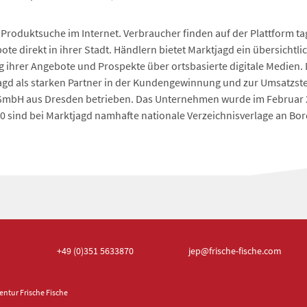
en Produktsuche im Internet. Verbraucher finden auf der Plattform 
te direkt in ihrer Stadt. Händlern bietet Marktjagd ein übersichtli
g ihrer Angebote und Prospekte über ortsbasierte digitale Medien. 
agd als starken Partner in der Kundengewinnung und zur Umsatzst
 GmbH aus Dresden betrieben. Das Unternehmen wurde im Februa
0 sind bei Marktjagd namhafte nationale Verzeichnisverlage an Bor
+49 (0)351
5633870
jep
@frische-fische.com
ntur Frische Fische