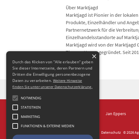
Über Marktjagd
Marktjagd ist Pionier in der lokal
Produkte, Einzelhändler und Angebo
Partnernetzwerk für die Verbreitun
Einzelhandelsstandorte auf Marktj
Marktjagd wird von der Marktjagd
Thomas Harzer gegründet. Seit 201
×
Durch das Klicken von "Alle erlauben" geben
Sie dieser Internetseite, deren Partnern und
Dritten die Einwilligung personenbezogene
Daten zu verarbeiten.
Weitere Hinweise
finden Sie unter unserer Datenschutzerklärung.
NOTWENDIG
STATISTIKEN
IN DRESDEN
Jan Eppers
MARKETING
FUNKTIONEN & EXTERNE MEDIEN
Kontakt
Impressum
Datenschutz
© 2026 Age