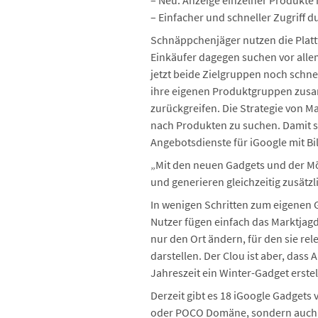
– Neu: Anzeige einzelner Produkte 
– Einfacher und schneller Zugriff d
Schnäppchenjäger nutzen die Platt
Einkäufer dagegen suchen vor alle
jetzt beide Zielgruppen noch schnel
ihre eigenen Produktgruppen zusa
zurückgreifen. Die Strategie von Ma
nach Produkten zu suchen. Damit s
Angebotsdienste für iGoogle mit Bil
„Mit den neuen Gadgets und der Mög
und generieren gleichzeitig zusätz
In wenigen Schritten zum eigenen 
Nutzer fügen einfach das Marktjagd
nur den Ort ändern, für den sie r
darstellen. Der Clou ist aber, das
Jahreszeit ein Winter-Gadget erste
Derzeit gibt es 18 iGoogle Gadgets 
oder POCO Domäne, sondern auch üb