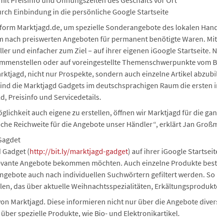
mit Preisinfo und Öffnungszeiten des Geschäfts vor Ort
urch Einbindung in die persönliche Google Startseite
form Marktjagd.de, um spezielle Sonderangebote des lokalen Hand
m nach preiswerten Angeboten für permanent benötigte Waren. Mit
ler und einfacher zum Ziel – auf ihrer eigenen iGoogle Startseite. 
mmenstellen oder auf voreingestellte Themenschwerpunkte vom B
rktjagd, nicht nur Prospekte, sondern auch einzelne Artikel abzubil
ind die Marktjagd Gadgets im deutschsprachigen Raum die ersten 
d, Preisinfo und Servicedetails.
lichkeit auch eigene zu erstellen, öffnen wir Marktjagd für die ga
liche Reichweite für die Angebote unser Händler“, erklärt Jan Gro
Gagdet
 Gadget (
http://bit.ly/marktjagd-gadget
) auf ihrer iGoogle Startse
elevante Angebote bekommen möchten. Auch einzelne Produkte best
s Angebote auch nach individuellen Suchwörtern gefiltert werden. S
llen, das über aktuelle Weihnachtsspezialitäten, Erkältungsprodukt
von Marktjagd. Diese informieren nicht nur über die Angebote diver
er spezielle Produkte, wie Bio- und Elektronikartikel.