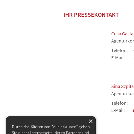
IHR PRESSEKONTAKT
Celia Gast
Agenturkon
Telefon:
E-Mail:
Sina Szpita
Agenturkon
Telefon:
E-Mail:
×
Durch das Klicken von "Alle erlauben" geben
Sie dieser Internetseite, deren Partnern und