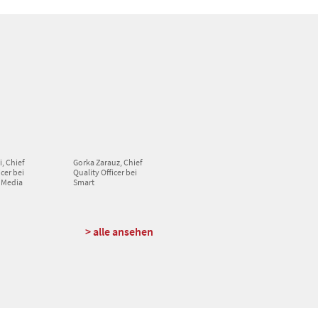
i, Chief
Gorka Zarauz, Chief
icer bei
Quality Officer bei
 Media
Smart
> alle ansehen