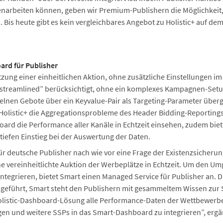
rbeiten können, geben wir Premium-Publishern die Möglichkeit, d
Bis heute gibt es kein vergleichbares Angebot zu Holistic+ auf dem
rd für Publisher
utzung einer einheitlichen Aktion, ohne zusätzliche Einstellungen
streamlined” berücksichtigt, ohne ein komplexes Kampagnen-Setup
lnen Gebote über ein Keyvalue-Pair als Targeting-Parameter überg
t Holistic+ die Aggregationsprobleme des Header Bidding-Reporting
d die Performance aller Kanäle in Echtzeit einsehen, zudem biete
tiefen Einstieg bei der Auswertung der Daten.
für deutsche Publisher nach wie vor eine Frage der Existenzsicherun
e vereinheitlichte Auktion der Werbeplätze in Echtzeit. Um den U
tegrieren, bietet Smart einen Managed Service für Publisher an. 
 geführt, Smart steht den Publishern mit gesammeltem Wissen zur
 Holistic-Dashboard-Lösung alle Performance-Daten der Wettbewerb
lgen und weitere SSPs in das Smart-Dashboard zu integrieren”, erg