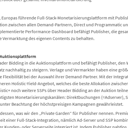
, Europas führende Full-Stack-Monetarisierungslattform mit Publish
ktion zwischen allen Demand-Partnern, Direct und Programmatic un
implementierte Performance-Dashboard befähigt Publisher, die ges
ie Vermarktung des eigenen Contents zu behalten.
 Auktionsplattform
eader Bidding in die Auktionsplattform und befähigt Publisher, den
 nachhaltig zu steigern. Verlage und Vermarkter haben eine größe
e Flexibilität bei der Auswahl ihrer Demand-Partner. Mit der Integr
rüheren Holistic-Yield-Angebot, welches die beste Allokation zwisch
olistic+ noch weitere SSPs über Header Bidding an der Auktion tei
chtigsten Monetarisierungskanälen: Direktbuchungen (=Adserver), 
 unter Beachtung der höchstpreisigen Kampagnen gewährleistet.
ot dessen, was wir den „Private Garden“ für Publisher nennen. Pre
keit einer Full-Stack-Integration, nämlich Ad-Server und SSP kombi
r Kunden- oder Serverseite integriert ist. Indem Publisher nahtlos