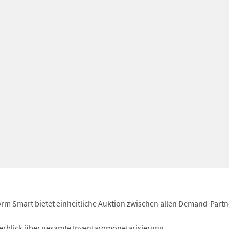
orm Smart bietet einheitliche Auktion zwischen allen Demand-Part
rblick über gesamte Inventaromonetarisierung