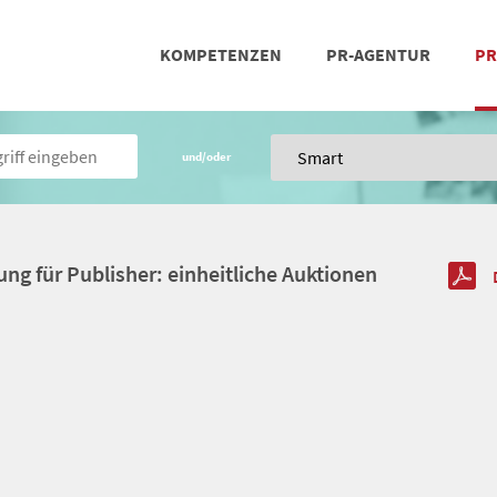
KOMPETENZEN
PR-AGENTUR
PR
PRESSEARBEIT
SOCIAL MEDIA
REFERENZEN
POSIT
TEA
und/oder
ung für Publisher: einheitliche Auktionen