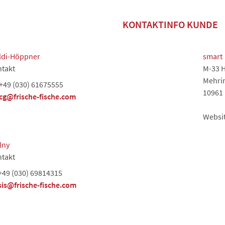
KONTAKTINFO KUNDE
aldi-Höppner
smart
takt
M-33 
Mehri
+49 (030) 61675555
10961 
cg@frische-fische.com
Websi
lny
takt
+49 (030) 69814315
sis@frische-fische.com