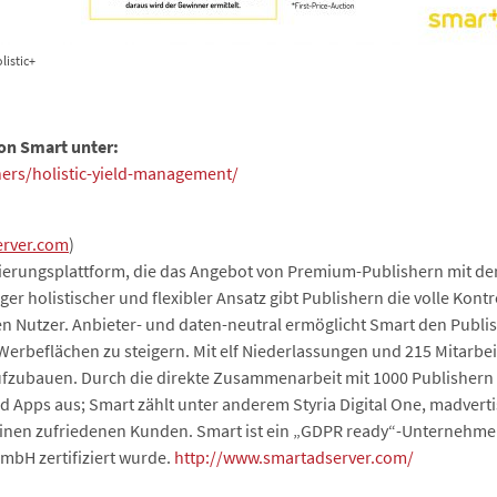
listic+
on Smart unter:
hers/holistic-yield-management/
erver.com
)
isierungsplattform, die das Angebot von Premium-Publishern mit de
er holistischer und flexibler Ansatz gibt Publishern die volle Kon
en Nutzer. Anbieter- und daten-neutral ermöglicht Smart den Publish
erbeflächen zu steigern. Mit elf Niederlassungen und 215 Mitarbeite
ufzubauen. Durch die direkte Zusammenarbeit mit 1000 Publishern 
 Apps aus; Smart zählt unter anderem Styria Digital One, madverti
einen zufriedenen Kunden. Smart ist ein „GDPR ready“-Unternehm
mbH zertifiziert wurde.
http://www.smartadserver.com/