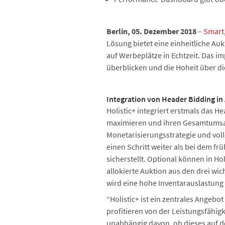
Berlin, 05. Dezember 2018
–
Smart
Lösung bietet eine einheitliche Au
auf Werbeplätze in Echtzeit. Das 
überblicken und die Hoheit über d
Integration von Header Bidding in
Holistic+ integriert erstmals das H
maximieren und ihren Gesamtumsatz
Monetarisierungsstrategie und voll
einen Schritt weiter als bei dem f
sicherstellt. Optional können in H
allokierte Auktion aus den drei wi
wird eine hohe Inventarauslastung
“Holistic+ ist ein zentrales Angeb
profitieren von der Leistungsfähig
unabhängig davon, ob dieses auf de