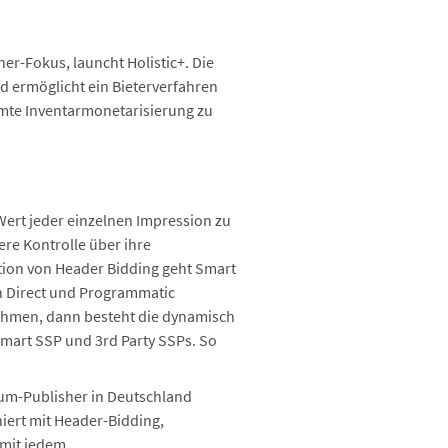
er-Fokus, launcht Holistic+. Die
d ermöglicht ein Bieterverfahren
amte Inventarmonetarisierung zu
 Wert jeder einzelnen Impression zu
re Kontrolle über ihre
ation von Header Bidding geht Smart
en Direct und Programmatic
lnehmen, dann besteht die dynamisch
Smart SSP und 3rd Party SSPs. So
mium-Publisher in Deutschland
niert mit Header-Bidding,
 mit jedem