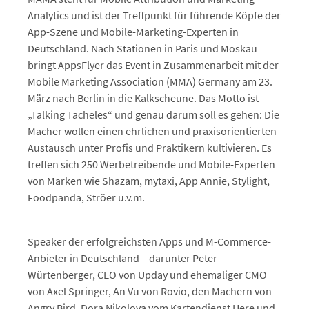
Analytics und ist der Treffpunkt für führende Köpfe der
App-Szene und Mobile-Marketing-Experten in
Deutschland. Nach Stationen in Paris und Moskau
bringt AppsFlyer das Event in Zusammenarbeit mit der
Mobile Marketing Association (MMA) Germany am 23.
März nach Berlin in die Kalkscheune. Das Motto ist
„Talking Tacheles“ und genau darum soll es gehen: Die
Macher wollen einen ehrlichen und praxisorientierten
Austausch unter Profis und Praktikern kultivieren. Es
treffen sich 250 Werbetreibende und Mobile-Experten
von Marken wie Shazam, mytaxi, App Annie, Stylight,
Foodpanda, Ströer u.v.m.
Speaker der erfolgreichsten Apps und M-Commerce-
Anbieter in Deutschland – darunter Peter
Würtenberger, CEO von Upday und ehemaliger CMO
von Axel Springer, An Vu von Rovio, den Machern von
Angry Bird, Dora Nikolova vom Kartendienst Here und