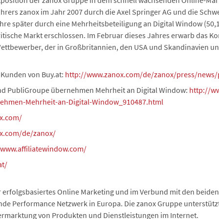
ktposition der zanox Gruppe in dem schnell wachsenden Online-Ma
ers zanox im Jahr 2007 durch die Axel Springer AG und die Schwe
re später durch eine Mehrheitsbeteiligung an Digital Window (50,1 
ritische Markt erschlossen. Im Februar dieses Jahres erwarb das Ko
Wettbewerber, der in Großbritannien, den USA und Skandinavien un
t Kunden von Buy.at:
http://www.zanox.com/de/zanox/press/news/
 und PubliGroupe übernehmen Mehrheit an Digital Window:
http://w
ehmen-Mehrheit-an-Digital-Window_910487.html
x.com/
ox.com/de/zanox/
/www.affiliatewindow.com/
at/
r erfolgsbasiertes Online Marketing und im Verbund mit den beiden
de Performance Netzwerk in Europa. Die zanox Gruppe unterstützt
ermarktung von Produkten und Dienstleistungen im Internet.