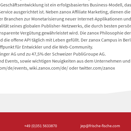
Geschäftsentwicklung ist ein erfolgsbasiertes Business-Modell, das
vice ausgerichtet ist. Neben zanox Affiliate Marketing, dienen di
ler Branchen zur Monetarisierung neuer Internet-Applikationen u
alität seines globalen Publisher-Netzwerks, die durch besten pers
ansparente Vergütung gewährleistet wird. Die zanox Philosophie d
d die offene API täglich mit Leben gefüllt. Der zanox Campus in Berl
effpunkt für Entwickler und die Web-Community.
ringer AG und zu 47,5% der Schweizer PubliGroupe AG.
nd Events, sowie wichtigen Neuigkeiten aus dem Unternehmen und d
om/de/events, wiki.zanox.com/de/ oder twitter.com/zanox
+49 (0)351
5633870
jep
@frische-fische.com