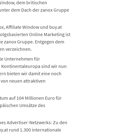
 Window, dem britischen
ht unter dem Dach der zanox Gruppe
x, Affiliate Window und buy.at
lgsbasierten Online Marketing ist
 die zanox Gruppe. Entgegen dem
en verzeichnen.
ßte Unternehmen für
n Kontinentaleuropa sind wir nun
rn bieten wir damit eine noch
 von neuen attraktiven
tum auf 104 Millionen Euro für
opäischen Umsätze des
ines Advertiser-Netzwerks: Zu den
.at rund 1.300 internationale