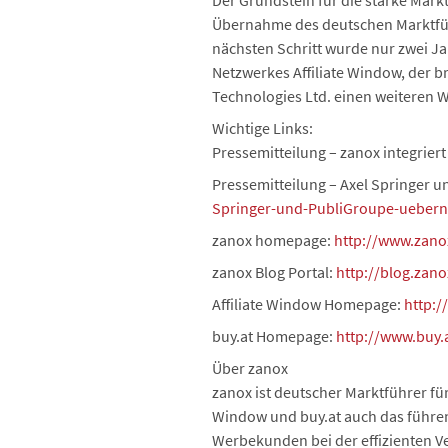
Der Grundstein für die starke Mar
Übernahme des deutschen Marktführ
nächsten Schritt wurde nur zwei Jah
Netzwerkes Affiliate Window, der b
Technologies Ltd. einen weiteren 
Wichtige Links:
Pressemitteilung – zanox integrier
Pressemitteilung – Axel Springer
Springer-und-PubliGroupe-uebern
zanox homepage:
http://www.zano
zanox Blog Portal:
http://blog.zan
Affiliate Window Homepage:
http:/
buy.at Homepage:
http://www.buy.
Über zanox
zanox ist deutscher Marktführer fü
Window und buy.at auch das führen
Werbekunden bei der effizienten V