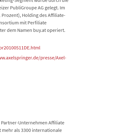
rketing-Segment wurde durch die
izer PubliGroupe AG gelegt. Im
Prozent), Holding des Affiliate-
nsortium mit Perfiliate
ter dem Namen buy.at operiert.
pr20100511DE.html
ww.axelspringer.de/presse/Axel-
 Partner-Unternehmen Affiliate
 mehr als 3300 internationale