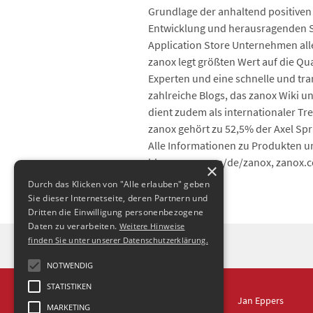
Grundlage der anhaltend positiven 
Entwicklung und herausragenden Ser
Application Store Unternehmen al
zanox legt größten Wert auf die Qu
Experten und eine schnelle und tr
zahlreiche Blogs, das zanox Wiki un
dient zudem als internationaler Tr
zanox gehört zu 52,5% der Axel Sp
Alle Informationen zu Produkten u
blog.zanox.com/de/zanox, zanox.c
×
Durch das Klicken von "Alle erlauben" geben
Sie dieser Internetseite, deren Partnern und
Dritten die Einwilligung personenbezogene
Daten zu verarbeiten.
Weitere Hinweise
finden Sie unter unserer Datenschutzerklärung.
NOTWENDIG
STATISTIKEN
IN DRESDEN
Jan Eppers
MARKETING