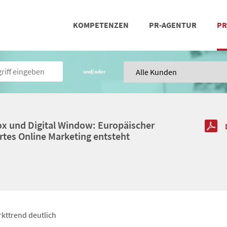
KOMPETENZEN
PR-AGENTUR
PR
PRESSEARBEIT
SOCIAL MEDIA
REFERENZEN
POSIT
TEA
und/oder
 und Digital Window: Europäischer
ertes Online Marketing entsteht
kttrend deutlich