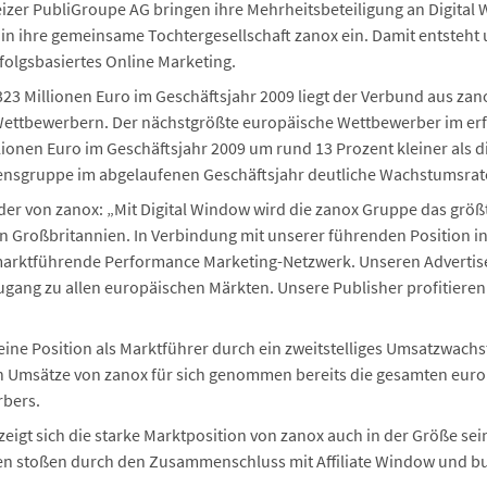
izer PubliGroupe AG bringen ihre Mehrheitsbeteiligung an Digital
g, in ihre gemeinsame Tochtergesellschaft zanox ein. Damit entste
folgsbasiertes Online Marketing.
3 Millionen Euro im Geschäftsjahr 2009 liegt der Verbund aus zano
Wettbewerbern. Der nächstgrößte europäische Wettbewerber im erfo
lionen Euro im Geschäftsjahr 2009 um rund 13 Prozent kleiner als
nsgruppe im abgelaufenen Geschäftsjahr deutliche Wachstumsrat
nder von zanox: „Mit Digital Window wird die zanox Gruppe das grö
in Großbritannien. In Verbindung mit unserer führenden Position i
arktführende Performance Marketing-Netzwerk. Unseren Advertise
ugang zu allen europäischen Märkten. Unsere Publisher profitieren
eine Position als Marktführer durch ein zweitstelliges Umsatzwachs
en Umsätze von zanox für sich genommen bereits die gesamten eur
rbers.
zeigt sich die starke Marktposition von zanox auch in der Größe se
n stoßen durch den Zusammenschluss mit Affiliate Window und buy