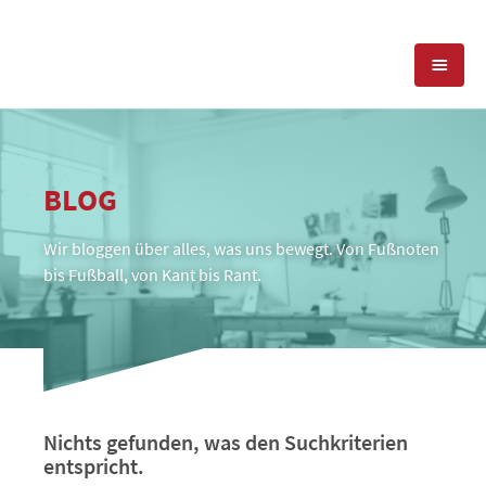
KOMPETENZEN
BLOG
PRESSEARBEIT
PR-AGENTUR
Wir bloggen über alles, was uns bewegt. Von Fußnoten
SOCIAL MEDIA
REFERENZEN
PRESSESERVICE
bis Fußball, von Kant bis Rant.
POSITIONIERUNG
TEAM
BLOG
STANDORT & KONTAKT
KONTAKT
Nichts gefunden, was den Suchkriterien
entspricht.