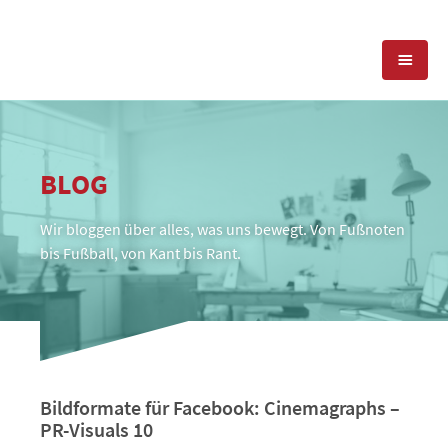
KOMPETENZEN
BLOG
PRESSEARBEIT
PR-AGENTUR
Wir bloggen über alles, was uns bewegt. Von Fußnoten
SOCIAL MEDIA
REFERENZEN
PRESSESERVICE
bis Fußball, von Kant bis Rant.
POSITIONIERUNG
TEAM
BLOG
STANDORT & KONTAKT
KONTAKT
Bildformate für Facebook: Cinemagraphs –
PR-Visuals 10