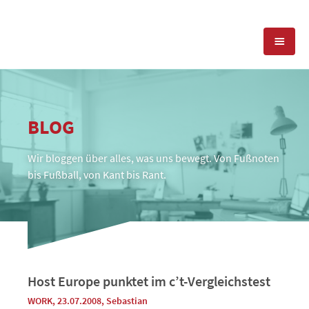
KOMPETENZEN
BLOG
PRESSEARBEIT
PR-AGENTUR
Wir bloggen über alles, was uns bewegt. Von Fußnoten
SOCIAL MEDIA
REFERENZEN
PRESSESERVICE
bis Fußball, von Kant bis Rant.
POSITIONIERUNG
TEAM
BLOG
STANDORT & KONTAKT
KONTAKT
Host Europe punktet im c’t-Vergleichstest
WORK
, 23.07.2008
,
Sebastian