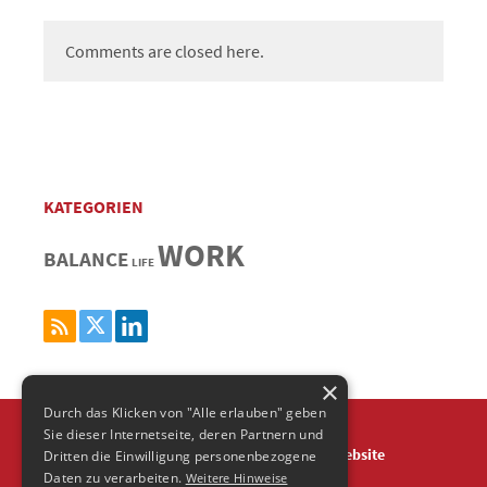
Comments are closed here.
KATEGORIEN
WORK
BALANCE
LIFE
×
Durch das Klicken von "Alle erlauben" geben
Sie dieser Internetseite, deren Partnern und
Über
Impressum
Datenschutz
Agentur Website
Dritten die Einwilligung personenbezogene
Daten zu verarbeiten.
Weitere Hinweise