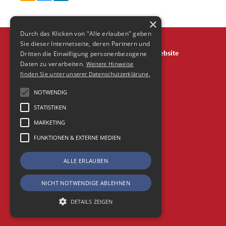
×
Durch das Klicken von "Alle erlauben" geben
Sie dieser Internetseite, deren Partnern und
Über
Impressum
Datenschutz
Agentur Website
Dritten die Einwilligung personenbezogene
Daten zu verarbeiten.
Weitere Hinweise
Frische Fische Agentur-Blog is powered by Wordpress
finden Sie unter unserer Datenschutzerklärung.
© 2026 Agentur FrischeFische
NOTWENDIG
STATISTIKEN
MARKETING
FUNKTIONEN & EXTERNE MEDIEN
ALLE ERLAUBEN
NICHT NOTWENDIGE ABLEHNEN
DETAILS ZEIGEN