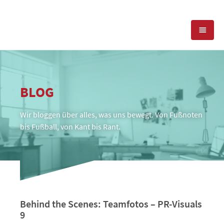
KOMPETENZEN
BLOG
PRESSEARBEIT
PR-AGENTUR
Wir bloggen über alles, was uns bewegt. Von Fußnoten
SOCIAL MEDIA
REFERENZEN
PRESSESERVICE
bis Fußball, von Kant bis Rant.
POSITIONIERUNG
TEAM
BLOG
STANDORT & KONTAKT
KONTAKT
Behind the Scenes: Teamfotos – PR-Visuals
9