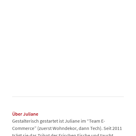
Über Juliane
Gestalterisch gestartet ist Juliane im “Team E-
Commerce” (zuerst Wohndekor, dann Tech). Seit 2011
trägt sie das Trikot der Frischen Fische und taucht,