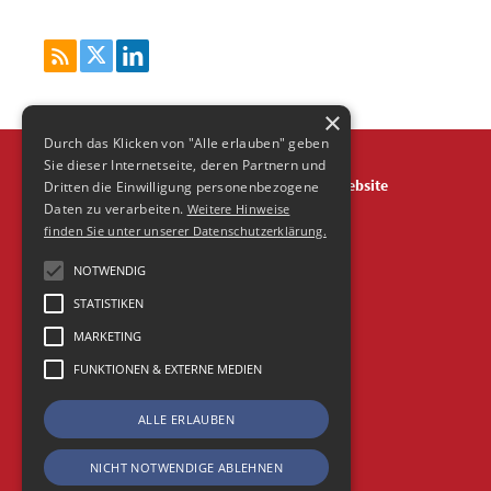
×
Durch das Klicken von "Alle erlauben" geben
Sie dieser Internetseite, deren Partnern und
Über
Impressum
Datenschutz
Agentur Website
Dritten die Einwilligung personenbezogene
Daten zu verarbeiten.
Weitere Hinweise
Frische Fische Agentur-Blog is powered by Wordpress
finden Sie unter unserer Datenschutzerklärung.
© 2026 Agentur FrischeFische
NOTWENDIG
STATISTIKEN
MARKETING
FUNKTIONEN & EXTERNE MEDIEN
ALLE ERLAUBEN
NICHT NOTWENDIGE ABLEHNEN