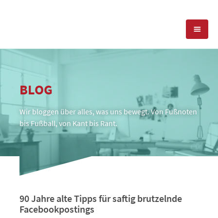
KOMPETENZEN
BLOG
PRESSEARBEIT
PR-AGENTUR
Wir bloggen über alles, was uns bewegt. Von Fußnoten
SOCIAL MEDIA
REFERENZEN
PRESSESERVICE
bis Fußball, von Kant bis Rant.
POSITIONIERUNG
TEAM
BLOG
STANDORT & KONTAKT
KONTAKT
90 Jahre alte Tipps für saftig brutzelnde
Facebookpostings