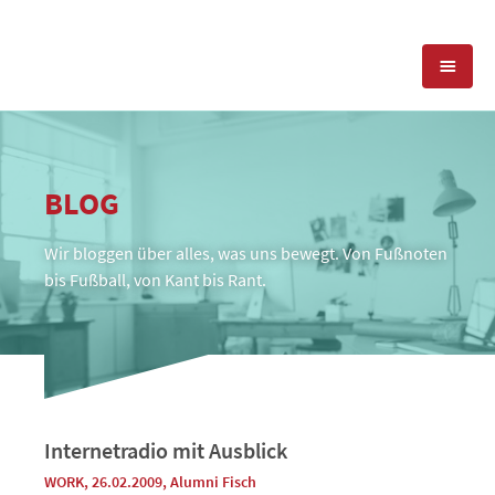
KOMPETENZEN
BLOG
PRESSEARBEIT
PR-AGENTUR
Wir bloggen über alles, was uns bewegt. Von Fußnoten
SOCIAL MEDIA
REFERENZEN
PRESSESERVICE
bis Fußball, von Kant bis Rant.
POSITIONIERUNG
TEAM
BLOG
STANDORT & KONTAKT
KONTAKT
Internetradio mit Ausblick
WORK
, 26.02.2009
,
Alumni Fisch