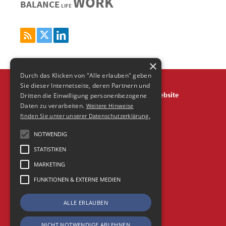
WORK
BALANCE
LIFE
×
Durch das Klicken von "Alle erlauben" geben
Sie dieser Internetseite, deren Partnern und
Über
Impressum
Datenschutz
Agentur Website
Dritten die Einwilligung personenbezogene
Daten zu verarbeiten.
Weitere Hinweise
Frische Fische Agentur-Blog is powered by Wordpress
finden Sie unter unserer Datenschutzerklärung.
© 2026 Agentur FrischeFische
NOTWENDIG
STATISTIKEN
MARKETING
FUNKTIONEN & EXTERNE MEDIEN
ALLE ERLAUBEN
NICHT NOTWENDIGE ABLEHNEN