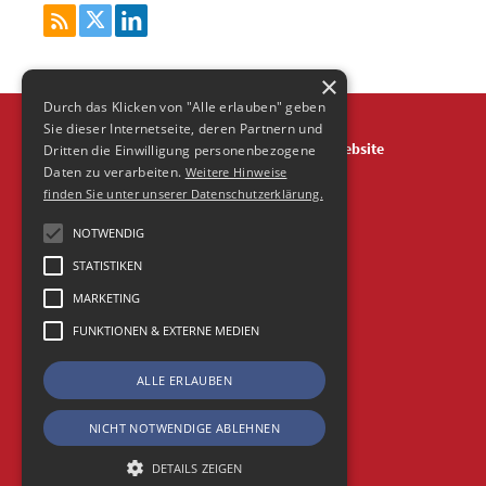
×
Durch das Klicken von "Alle erlauben" geben
Sie dieser Internetseite, deren Partnern und
Über
Impressum
Datenschutz
Agentur Website
Dritten die Einwilligung personenbezogene
Daten zu verarbeiten.
Weitere Hinweise
Frische Fische Agentur-Blog is powered by Wordpress
finden Sie unter unserer Datenschutzerklärung.
© 2026 Agentur FrischeFische
NOTWENDIG
STATISTIKEN
MARKETING
FUNKTIONEN & EXTERNE MEDIEN
ALLE ERLAUBEN
NICHT NOTWENDIGE ABLEHNEN
DETAILS ZEIGEN