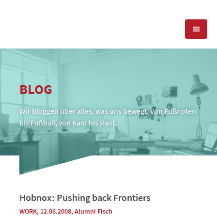
KOMPETENZEN
BLOG
PRESSEARBEIT
PR-AGENTUR
Wir bloggen über alles, was uns bewegt. Von Fußnoten
SOCIAL MEDIA
REFERENZEN
PRESSESERVICE
bis Fußball, von Kant bis Rant.
POSITIONIERUNG
TEAM
BLOG
STANDORT & KONTAKT
KONTAKT
Hobnox: Pushing back Frontiers
WORK
, 12.06.2008
,
Alumni Fisch