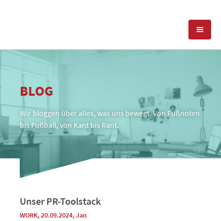
KOMPETENZEN
BLOG
PRESSEARBEIT
PR-AGENTUR
Wir bloggen über alles, was uns bewegt. Von Fußnoten
SOCIAL MEDIA
REFERENZEN
PRESSESERVICE
bis Fußball, von Kant bis Rant.
POSITIONIERUNG
TEAM
BLOG
STANDORT & KONTAKT
KONTAKT
Unser PR-Toolstack
WORK
, 20.09.2024
,
Jan