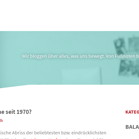
Wir bloggen über alles, was uns bewegt. Von Fußnoten bi
me seit 1970?
KATE
ch
BAL
ische Abriss der beliebtesten bzw. eindrücklichsten