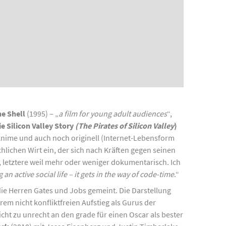
he Shell
(1995) – „
a film for young adult audiences
“,
ie Silicon Valley Story
(The Pirates of Silicon Valley
)
 Anime und auch noch originell (Internet-Lebensform
hlichen Wirt ein, der sich nach Kräften gegen seinen
 letztere weil mehr oder weniger dokumentarisch. Ich
 an active social life – it gets in the way of code-time
.“
die Herren Gates und Jobs gemeint. Die Darstellung
m nicht konfliktfreien Aufstieg als Gurus der
cht zu unrecht an den grade für einen Oscar als bester