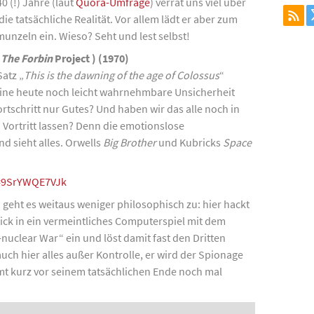
0 (!) Jahre (laut
Quora-Umfrage
) verrät uns viel über
e tatsächliche Realität. Vor allem lädt er aber zum
unzeln ein. Wieso? Seht und lest selbst!
 The Forbin
Project ) (1970)
atz „
This is the dawning of the age of Colossus
“
ine heute noch leicht wahrnehmbare Unsicherheit
ortschritt nur Gutes? Und haben wir das alle noch in
Vortritt lassen? Denn die emotionslose
d sieht alles. Orwells
Big Brother
und Kubricks
Space
v=9SrYWQE7VJk
)
geht es weitaus weniger philosophisch zu: hier hackt
ick in ein vermeintliches Computerspiel mit dem
uclear War“ ein und löst damit fast den Dritten
uch hier alles außer Kontrolle, er wird der Spionage
mt kurz vor seinem tatsächlichen Ende noch mal