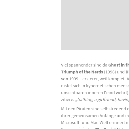
Viel spannender sind da
Ghost in t
Triumph of the Nerds
(1996) und
D
von 1999 – ersterer, weil komplett
nistet sich in kybernetischen mensc
unsichtbaren inneren Feind wehrt),
zitiere: „
bathing, a girlfriend, having
Mit den Piraten sind selbstredend 
ihrer gemeinsamen Anfänge und ihre
Microsoft- und Mac-Welt erinnert ni