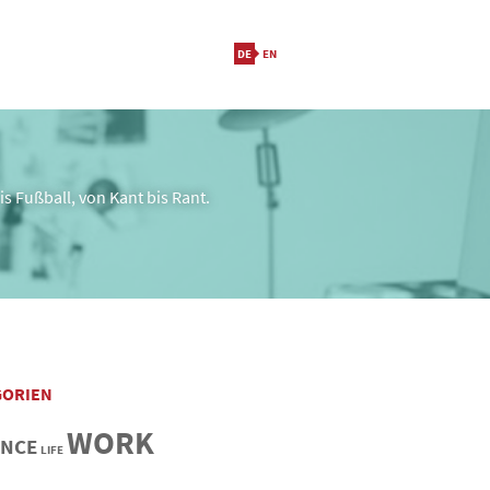
s Fußball, von Kant bis Rant.
GORIEN
WORK
ANCE
LIFE