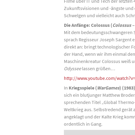
Filme über IT und Tech der letzten 4
Zukunftsvisionen und -ängste und di
Schwelgen und vielleicht auch Schm
Die Anfänge:
Colossus (
Colossus –
Mit dem bedeutungsschwangeren S
sprach Regisseur Joseph Sargent e
direkt an: bringt technologischer F
der Hand, wenn wir ihm einmal den 
Maschinenkreatur Colossus weiß un
Odyssee
lassen grüßen…
http://www.youtube.com/watch?
In
Kriegsspiele (
WarGames
) (1983
sich ein blutjunger Matthew Broder
sprechenden Titel „Global Thermo-n
Weltkrieg aus. Selbstredend gerät a
angeklagt und der Kalte Krieg kom
ordentlich in Gang.