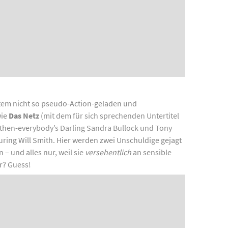
tem nicht so pseudo-Action-geladen und
wie
Das
Netz
(mit dem für sich sprechenden Untertitel
t then-everybody’s Darling Sandra Bullock und Tony
uring Will Smith. Hier werden zwei Unschuldige gejagt
– und alles nur, weil sie
versehentlich
an sensible
r? Guess!