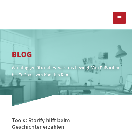
KOMPETENZEN
BLOG
PRESSEARBEIT
PR-AGENTUR
Wir bloggen über alles, was uns bewegt. Von Fußnoten
SOCIAL MEDIA
REFERENZEN
PRESSESERVICE
bis Fußball, von Kant bis Rant.
POSITIONIERUNG
TEAM
BLOG
STANDORT & KONTAKT
KONTAKT
Tools: Storify hilft beim
Geschichtenerzählen