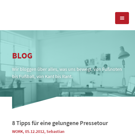
KOMPETENZEN
BLOG
PRESSEARBEIT
PR-AGENTUR
Wir bloggen über alles, was uns bewegt. Von Fußnoten
SOCIAL MEDIA
REFERENZEN
PRESSESERVICE
bis Fußball, von Kant bis Rant.
POSITIONIERUNG
TEAM
BLOG
STANDORT & KONTAKT
KONTAKT
8 Tipps für eine gelungene Pressetour
WORK
, 05.12.2012
,
Sebastian