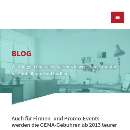
KOMPETENZEN
BLOG
PRESSEARBEIT
PR-AGENTUR
Wir bloggen über alles, was uns bewegt. Von Fußnoten
SOCIAL MEDIA
REFERENZEN
PRESSESERVICE
bis Fußball, von Kant bis Rant.
POSITIONIERUNG
TEAM
BLOG
STANDORT & KONTAKT
KONTAKT
Auch für Firmen- und Promo-Events
werden die GEMA-Gebühren ab 2013 teurer