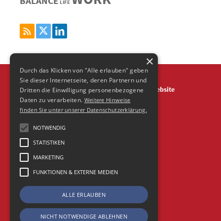
BALANCE
LIFE
×
Durch das Klicken von "Alle erlauben" geben
Sie dieser Internetseite, deren Partnern und
Über
Impressum
Datenschutz
Agentur Website
Dritten die Einwilligung personenbezogene
Daten zu verarbeiten.
Weitere Hinweise
Frische Fische Agentur-Blog is powered by Wordpress
finden Sie unter unserer Datenschutzerklärung.
© 2026 Agentur FrischeFische
NOTWENDIG
STATISTIKEN
MARKETING
FUNKTIONEN & EXTERNE MEDIEN
ALLE ERLAUBEN
NICHT NOTWENDIGE ABLEHNEN