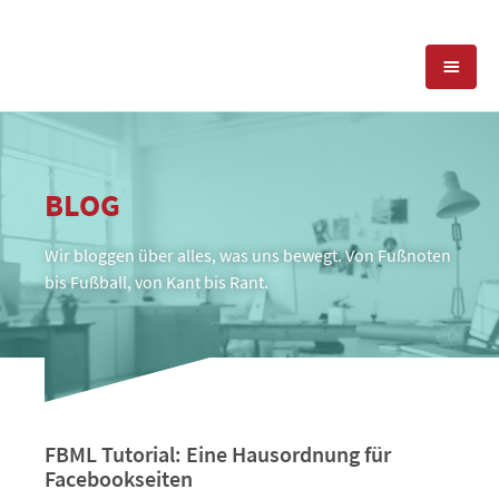
KOMPETENZEN
BLOG
PRESSEARBEIT
PR-AGENTUR
Wir bloggen über alles, was uns bewegt. Von Fußnoten
SOCIAL MEDIA
REFERENZEN
PRESSESERVICE
bis Fußball, von Kant bis Rant.
POSITIONIERUNG
TEAM
BLOG
STANDORT & KONTAKT
KONTAKT
FBML Tutorial: Eine Hausordnung für
Facebookseiten