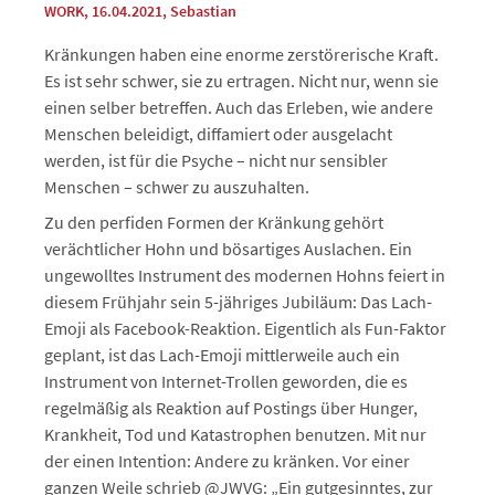
WORK
, 16.04.2021
,
Sebastian
Kränkungen haben eine enorme zerstörerische Kraft.
Es ist sehr schwer, sie zu ertragen. Nicht nur, wenn sie
einen selber betreffen.
Auch das Erleben, wie andere
Menschen beleidigt, diffamiert oder ausgelacht
werden, ist für die Psyche – nicht nur sensibler
Menschen – schwer zu auszuhalten.
Zu den perfiden Formen der Kränkung gehört
verächtlicher Hohn und bösartiges Auslachen. Ein
ungewolltes Instrument des modernen Hohns feiert in
diesem Frühjahr sein 5-jähriges Jubiläum: Das Lach-
Emoji als Facebook-Reaktion. Eigentlich als Fun-Faktor
geplant, ist das Lach-Emoji mittlerweile auch ein
Instrument von Internet-Trollen geworden, die es
regelmäßig als Reaktion auf Postings über Hunger,
Krankheit, Tod und Katastrophen benutzen. Mit nur
der einen Intention: Andere zu kränken. Vor einer
ganzen Weile schrieb @JWVG: „Ein gutgesinntes, zur